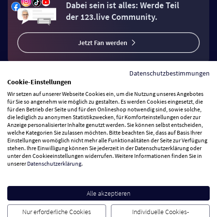
Dabei sein ist alles: Werde Teil
der 123.live Community.
Jetzt Fan werden
Datenschutzbestimmungen
Cookie-Einstellungen
Wir setzen auf unserer Webseite Cookies ein, um die Nutzung unseres Angebotes
Vertrag widerrufen
für Sie so angenehm wie möglich zu gestalten. Es werden Cookies eingesetzt, die
für den Betrieb der Seite und für den Onlineshop notwendig sind, sowie solche,
die lediglich zu anonymen Statistikzwecken, für Komforteinstellungen oder zur
Anzeige personalisierter Inhalte genutzt werden. Sie können selbst entscheiden,
Zahlungsarten
welche Kategorien Sie zulassen möchten. Bitte beachten Sie, dass auf Basis Ihrer
Einstellungen womöglich nicht mehr alle Funktionalitäten der Seite zur Verfügung
stehen. Ihre Einwilligung können Sie jederzeit in der Datenschutzerklärung oder
Wir versenden mit
unter den Cookieeinstellungen widerrufen. Weitere Informationen finden Sie in
unserer
Datenschutzerklärung
.
Service Hotline
Alle akzeptieren
Besuchen Sie uns
Nur erforderliche Cookies
Individuelle Cookies-