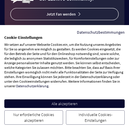
Jetzt Fan werden
Datenschutzbestimmungen
Cookie-Einstellungen
Wir setzen auf unserer Webseite Cookies ein, um die Nutzung unseres Angebotes
Vertrag widerrufen
für Sie so angenehm wie möglich zu gestalten. Es werden Cookies eingesetzt, die
für den Betrieb der Seite und für den Onlineshop notwendig sind, sowie solche,
die lediglich zu anonymen Statistikzwecken, für Komforteinstellungen oder zur
Anzeige personalisierter Inhalte genutzt werden. Sie können selbst entscheiden,
Zahlungsarten
welche Kategorien Sie zulassen möchten. Bitte beachten Sie, dass auf Basis Ihrer
Einstellungen womöglich nicht mehr alle Funktionalitäten der Seite zur Verfügung
stehen. Ihre Einwilligung können Sie jederzeit in der Datenschutzerklärung oder
Wir versenden mit
unter den Cookieeinstellungen widerrufen. Weitere Informationen finden Sie in
unserer
Datenschutzerklärung
.
Service Hotline
Alle akzeptieren
Besuchen Sie uns
Nur erforderliche Cookies
Individuelle Cookies-
akzeptieren
Einstellungen
Cookie Einstellungen
AGB
Datenschutz
Impressum