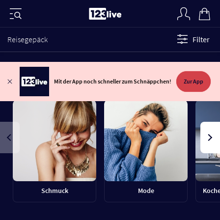
Reisegepäck
Filter
Mit der App noch schneller zum Schnäppchen!
Zur App
Schmuck
Mode
Koche