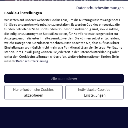
Freunde! Empfiehl uns weiter und Ihr erhaltet
jeweils einen Einkaufsgutschein über 10 €*.
Datenschutzbestimmungen
Cookie-Einstellungen
Wir setzen auf unserer Webseite Cookies ein, um die Nutzung unseres Angebotes
Jetzt Freunde werben
für Sie so angenehm wie möglich zu gestalten. Es werden Cookies eingesetzt, die
für den Betrieb der Seite und für den Onlineshop notwendig sind, sowie solche,
die lediglich zu anonymen Statistikzwecken, für Komforteinstellungen oder zur
Anzeige personalisierter Inhalte genutzt werden. Sie können selbst entscheiden,
welche Kategorien Sie zulassen möchten. Bitte beachten Sie, dass auf Basis Ihrer
Einstellungen womöglich nicht mehr alle Funktionalitäten der Seite zur Verfügung
Mit der 123 App noch
stehen. Ihre Einwilligung können Sie jederzeit in der Datenschutzerklärung oder
unter den Cookieeinstellungen widerrufen. Weitere Informationen finden Sie in
näher dran!
unserer
Datenschutzerklärung
.
Alle akzeptieren
Nur erforderliche Cookies
Individuelle Cookies-
akzeptieren
Einstellungen
Dabei sein ist alles: Werde Teil
der 123.live Community.