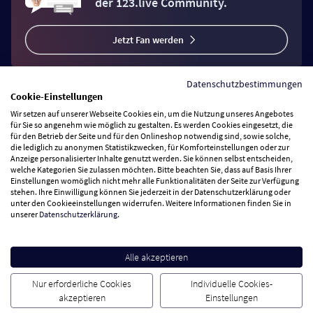
der 123.live Community.
Jetzt Fan werden
Datenschutzbestimmungen
Cookie-Einstellungen
Wir setzen auf unserer Webseite Cookies ein, um die Nutzung unseres Angebotes
Vertrag widerrufen
für Sie so angenehm wie möglich zu gestalten. Es werden Cookies eingesetzt, die
für den Betrieb der Seite und für den Onlineshop notwendig sind, sowie solche,
die lediglich zu anonymen Statistikzwecken, für Komforteinstellungen oder zur
Anzeige personalisierter Inhalte genutzt werden. Sie können selbst entscheiden,
Zahlungsarten
welche Kategorien Sie zulassen möchten. Bitte beachten Sie, dass auf Basis Ihrer
Einstellungen womöglich nicht mehr alle Funktionalitäten der Seite zur Verfügung
stehen. Ihre Einwilligung können Sie jederzeit in der Datenschutzerklärung oder
Wir versenden mit
unter den Cookieeinstellungen widerrufen. Weitere Informationen finden Sie in
unserer
Datenschutzerklärung
.
Service Hotline
Alle akzeptieren
Besuchen Sie uns
Nur erforderliche Cookies
Individuelle Cookies-
akzeptieren
Einstellungen
Cookie Einstellungen
AGB
Datenschutz
Impressum