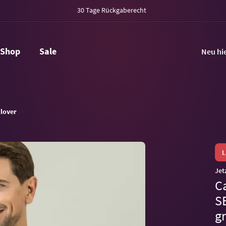
30 Tage Rückgaberecht
Shop
Sale
Neu hi
llover
Jet
C
S
g