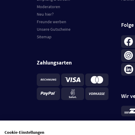
Moderatoren
Neu hier?
Freunde werben
Folge
Unsere Gutscheine
Sitemap
Zahlungsarten
Wir v
*
Standa
je Beste
Cookie-Einstellungen
5 Tage