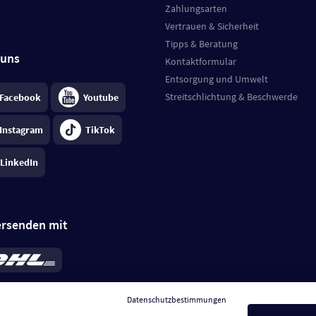
Zahlungsarten
Vertrauen & Sicherheit
Tipps & Beratung
 uns
Kontaktformular
Entsorgung und Umwelt
Streitschlichtung & Beschwerde
Facebook
Youtube
Instagram
TikTok
LinkedIn
ersenden mit
rd 6,95 €
; bei Kühlware zzgl. 0,99 €
llung, insgesamt 7,94 €. Lieferzeit
3-
Datenschutzbestimmungen
.
Preise inkl. MwSt.