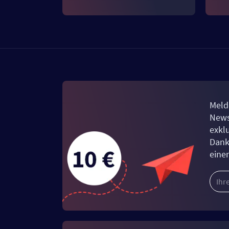
Meld
News
exkl
Dank
eine