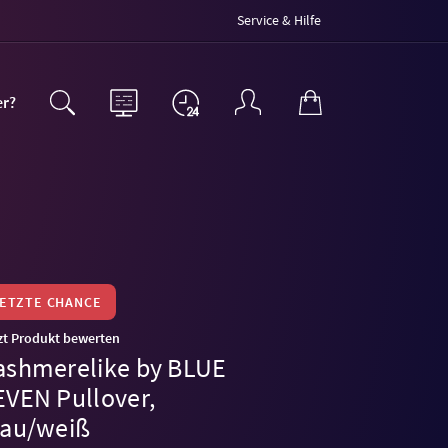
Service & Hilfe
er?
LETZTE CHANCE
zt Produkt bewerten
ashmerelike by BLUE
EVEN Pullover,
rau/weiß