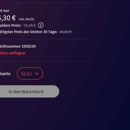
zt nur
,30 €
inkl. MwSt.
ulärer Preis:
59,00 €
edrigster Preis der letzten 30 Tage:
14,82 €
tellnummer 1050239
Kürze verfügbar
iante
52 (L)
In den Warenkorb