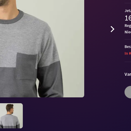
Jet
16
Reg
ni
Bes
In 
Var