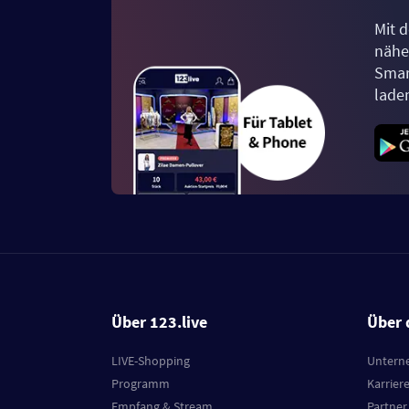
Mit d
näher
Smar
lade
Über 123.live
Über 
LIVE-Shopping
Untern
Programm
Karrier
Empfang & Stream
Partner