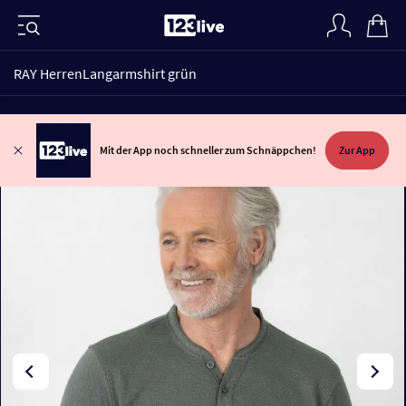
RAY HerrenLangarmshirt grün
Mit der App noch schneller zum Schnäppchen!
Zur App