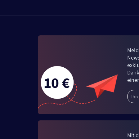
Meld
News
exkl
Dank
eine
Mit d