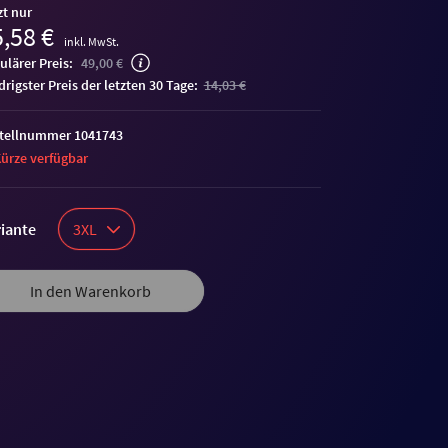
zt nur
,58 €
inkl. MwSt.
ulärer Preis:
49,00 €
edrigster Preis der letzten 30 Tage:
14,03 €
tellnummer 1041743
Kürze verfügbar
iante
3XL
In den Warenkorb