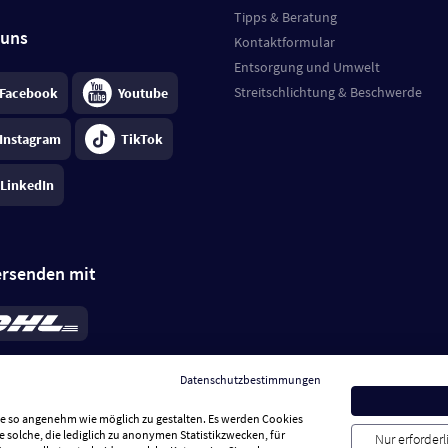
Tipps & Beratung
 uns
Kontaktformular
Entsorgung und Umwelt
Streitschlichtung & Beschwerde
Facebook
Youtube
Instagram
TikTok
LinkedIn
ersenden mit
rd 6,95 €
; bei Kühlware zzgl. 0,99 €
llung, insgesamt 7,94 €. Lieferzeit
3-
Datenschutzbestimmungen
.
Preise inkl. MwSt.
Sie so angenehm wie möglich zu gestalten. Es werden Cookies
e solche, die lediglich zu anonymen Statistikzwecken, für
Nur erforder