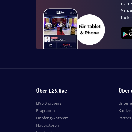
näher
Smar
lade
Über 123.live
Über 
LIVE-Shopping
Untern
Programm
Karrier
Empfang & Stream
Partner
Moderatoren