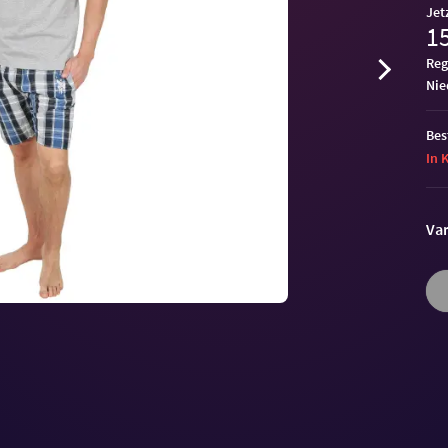
Jet
15
Reg
ni
Bes
In 
Var