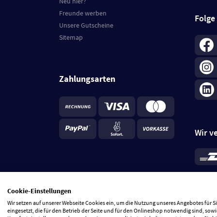
Neu hier?
Freunde werben
Folge
Unsere Gutscheine
Sitemap
Zahlungsarten
Wir v
*
Standa
je Beste
Cookie-Einstellungen
5 Tage
Wir setzen auf unserer Webseite Cookies ein, um die Nutzung unseres Angebotes für 
eingesetzt, die für den Betrieb der Seite und für den Onlineshop notwendig sind, sowi