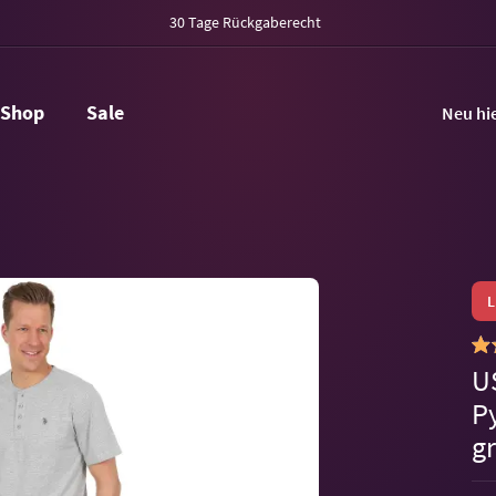
30 Tage Rückgaberecht
Shop
Sale
Neu hi
U
P
g