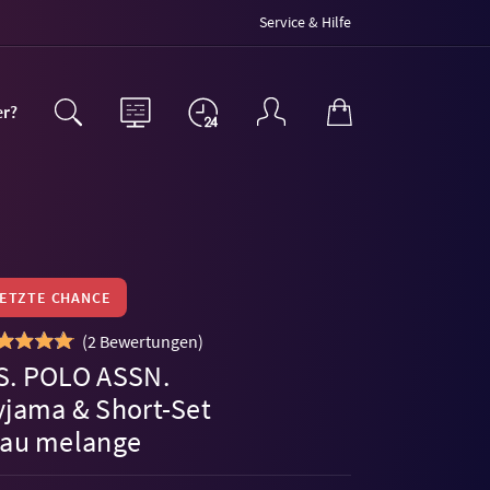
Service & Hilfe
er?
LETZTE CHANCE
(
2 Bewertungen
)
S. POLO ASSN.
yjama & Short-Set
rau melange