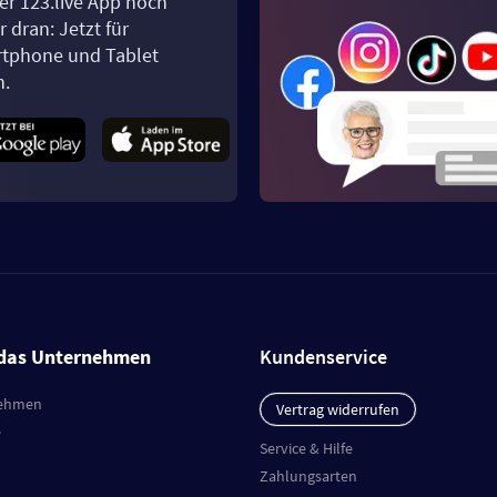
er 123.live App noch
 dran: Jetzt für
tphone und Tablet
n.
das Unternehmen
Kundenservice
ehmen
Vertrag widerrufen
e
Service & Hilfe
Zahlungsarten