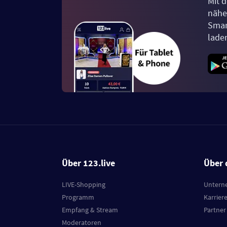
Mit d
näher
Smar
lade
Über 123.live
Über 
LIVE-Shopping
Untern
Programm
Karrier
Empfang & Stream
Partner
Moderatoren