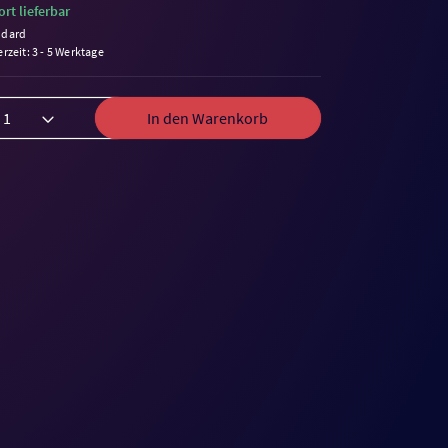
ort lieferbar
ndard
erzeit: 3 - 5 Werktage
In den Warenkorb
me