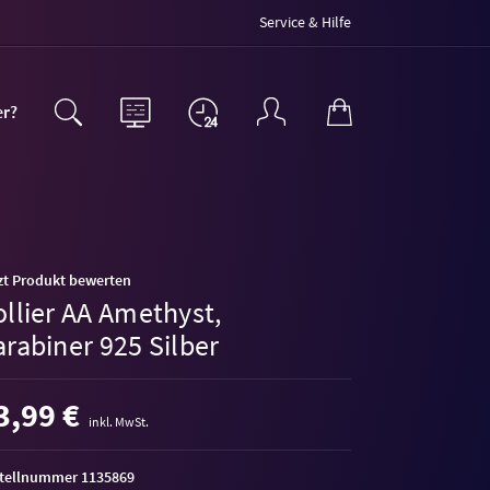
Service & Hilfe
er?
zt Produkt bewerten
ollier AA Amethyst,
rabiner 925 Silber
3,99 €
inkl. MwSt.
tellnummer 1135869