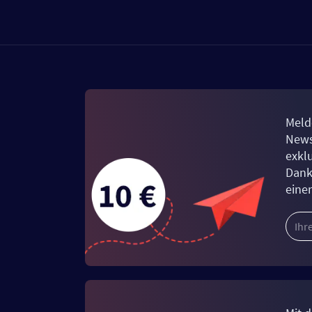
Meld
News
exkl
Dank
eine