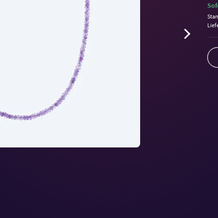
Sof
Sta
Lief
Volu
90%