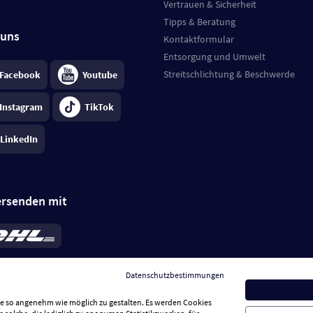
Vertrauen & Sicherheit
Tipps & Beratung
 uns
Kontaktformular
Entsorgung und Umwelt
Streitschlichtung & Beschwerde
Facebook
Youtube
Instagram
TikTok
LinkedIn
ersenden mit
rd 6,95 €
; bei Kühlware zzgl. 0,99 €
llung, insgesamt 7,94 €. Lieferzeit
3-
Datenschutzbestimmungen
.
Preise inkl. MwSt.
Sie so angenehm wie möglich zu gestalten. Es werden Cookies