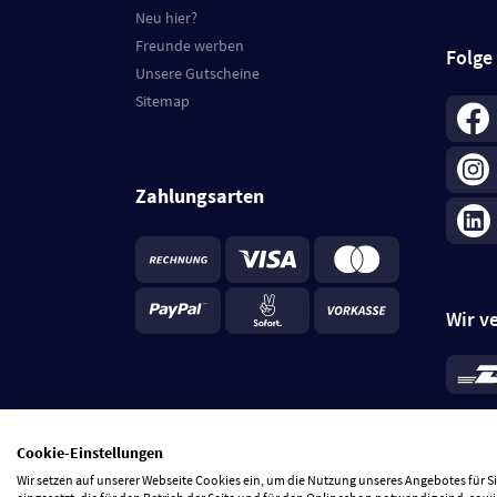
Neu hier?
Freunde werben
Folge
Unsere Gutscheine
Sitemap
Zahlungsarten
Wir v
*
Standa
je Beste
Cookie-Einstellungen
5 Tage
Wir setzen auf unserer Webseite Cookies ein, um die Nutzung unseres Angebotes für 