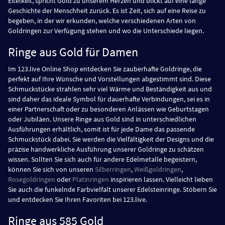
Eitelkeit, spricht Gold zu unserem Herzen und blickt auf eine lange
Geschichte der Menschheit zurück. Es ist Zeit, sich auf eine Reise zu
begeben, in der wir erkunden, welche verschiedenen Arten von
Goldringen zur Verfügung stehen und wo die Unterschiede liegen.
Ringe aus Gold für Damen
Im 123.live Online Shop entdecken Sie zauberhafte Goldringe, die
perfekt auf Ihre Wünsche und Vorstellungen abgestimmt sind. Diese
Schmuckstücke strahlen sehr viel Wärme und Beständigkeit aus und
sind daher das ideale Symbol für dauerhafte Verbindungen, sei es in
einer Partnerschaft oder zu besonderen Anlässen wie Geburtstagen
oder Jubiläen. Unsere Ringe aus Gold sind in unterschiedlichen
Ausführungen erhältlich, somit ist für jede Dame das passende
Schmuckstück dabei. Sie werden die Vielfältigkeit der Designs und die
präzise handwerkliche Ausführung unserer Goldringe zu schätzen
wissen. Sollten Sie sich auch für andere Edelmetalle begeistern,
können Sie sich von unseren
Silberringen
,
Weißgoldringen
,
Rosegoldringen
oder
Platinringen
inspirieren lassen. Vielleicht lieben
Sie auch die funkelnde Farbvielfalt unserer Edelsteinringe. Stöbern Sie
und entdecken Sie Ihren Favoriten bei 123.live.
Ringe aus 585 Gold