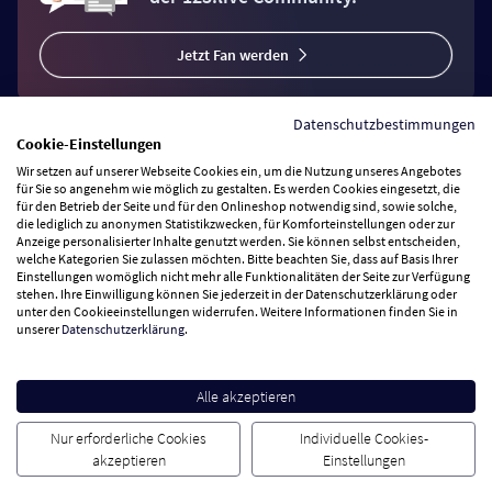
Jetzt Fan werden
Datenschutzbestimmungen
Cookie-Einstellungen
Wir setzen auf unserer Webseite Cookies ein, um die Nutzung unseres Angebotes
Vertrag widerrufen
für Sie so angenehm wie möglich zu gestalten. Es werden Cookies eingesetzt, die
für den Betrieb der Seite und für den Onlineshop notwendig sind, sowie solche,
die lediglich zu anonymen Statistikzwecken, für Komforteinstellungen oder zur
Anzeige personalisierter Inhalte genutzt werden. Sie können selbst entscheiden,
Zahlungsarten
welche Kategorien Sie zulassen möchten. Bitte beachten Sie, dass auf Basis Ihrer
Einstellungen womöglich nicht mehr alle Funktionalitäten der Seite zur Verfügung
stehen. Ihre Einwilligung können Sie jederzeit in der Datenschutzerklärung oder
Wir versenden mit
unter den Cookieeinstellungen widerrufen. Weitere Informationen finden Sie in
unserer
Datenschutzerklärung
.
Service Hotline
Alle akzeptieren
Besuchen Sie uns
Nur erforderliche Cookies
Individuelle Cookies-
akzeptieren
Einstellungen
Cookie Einstellungen
AGB
Datenschutz
Impressum