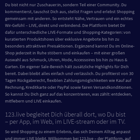
Du bist nicht nur Zuschauer:in, sondern Teil einer Community. Du
kommentierst, tauschst Dich aus, stellst Fragen und erlebst Shopping
gemeinsam mit anderen. So entsteht Nähe, Vertrauen und ein echtes
Wir-Gefühl – LIVE, direkt und verbindend. Die Plattform bietet Dir
dafür unterschiedliche LIVE-Formate und Shopping-Kategorien: von
kuratierten Produktshows über exklusive Angebote bis hin zu
besonders attraktiven Preisaktionen. Ergänzend kannst Du im Online-
Shop jederzeit in Ruhe stöbern und einkaufen – mit einer großen
Auswahl aus Schmuck, Uhren, Mode, Accessoires bis hin zu Haus &
Garten. Ein eigener Sale-Bereich hält zusätzliche Highlights für Dich
bereit. Dabei bleibt alles einfach und verlässlich. Du profitierst von 30
Tagen Rückgaberecht, flexiblen Zahlungsmöglichkeiten wie Kauf auf
Rechnung, Kreditkarte oder PayPal sowie fairen Versandkonditionen.
So kannst Du Dich ganz auf das konzentrieren, was zählt: entdecken,
mitfiebern und LIVE einkaufen.
123.live begleitet Dich überall dort, wo Du bist
– per App, im Web, im LIVE-stream oder im TV.
So wird Shopping zu einem Erlebnis, das sich Deinem Alltag anpasst
und immer LIVE bleibt. Willkommen bei 123.live – der Plattform, auf