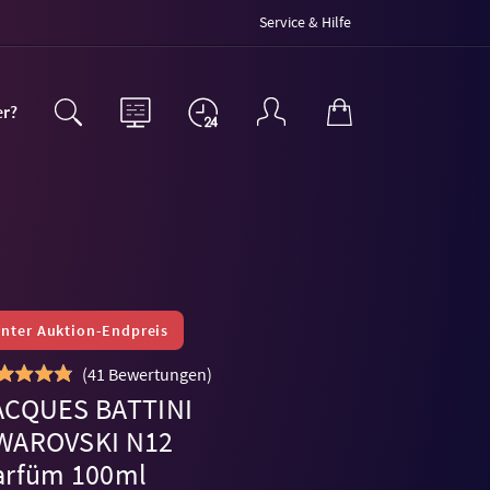
Service & Hilfe
er?
nter Auktion-Endpreis
(
41 Bewertungen
)
ACQUES BATTINI
WAROVSKI N12
arfüm 100ml