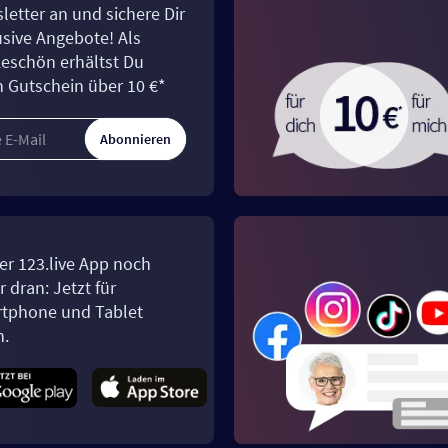
letter an und sichere Dir
usive Angebote! Als
eschön erhältst Du
n Gutschein über 10 €*
Abonnieren
er 123.live App noch
 dran: Jetzt für
tphone und Tablet
n.