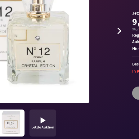
Jet
9
96,70
Reg
Auk
ni
Bes
In 
Letzte Auktion