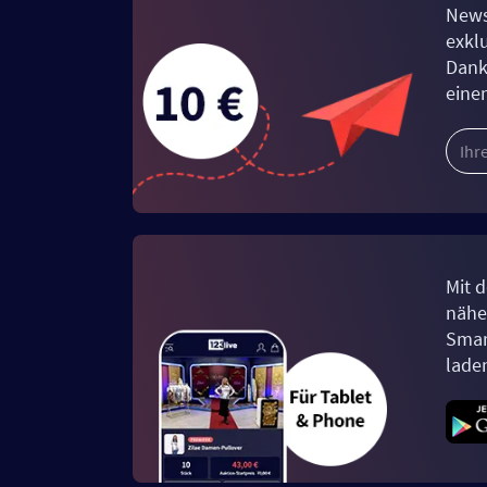
News
exkl
Dank
eine
Mit d
näher
Smar
lade