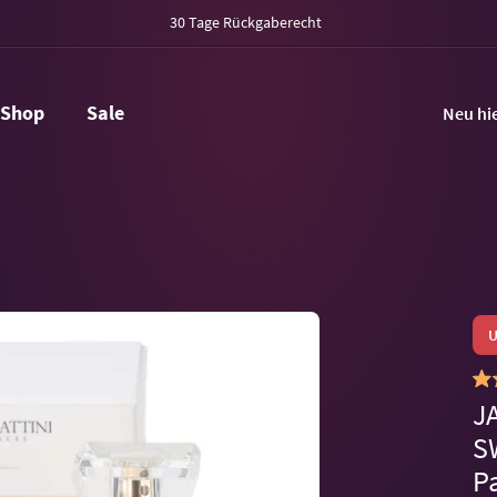
30 Tage Rückgaberecht
Shop
Sale
Neu hi
U
J
S
P