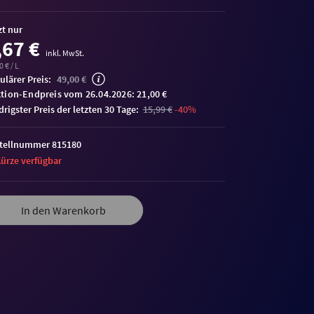
zt nur
,67 €
inkl. MwSt.
 € / L
ulärer Preis:
49,00 €
tion-Endpreis vom 26.04.2026: 21,00 €
edrigster Preis der letzten 30 Tage:
15,99 €
-40%
tellnummer 815180
Kürze verfügbar
In den Warenkorb