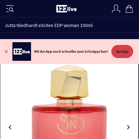
Jutta Niedhardt eXcitee EDP woman 100ml
Mit der App noch schneller zum Schnäppchen!
Zur App