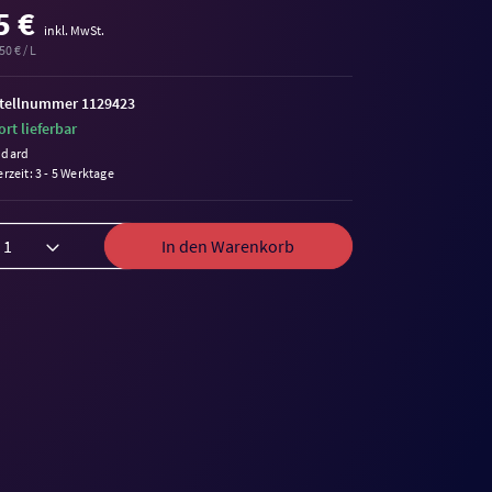
5 €
inkl. MwSt.
50 € / L
tellnummer 1129423
ort lieferbar
ndard
erzeit: 3 - 5 Werktage
In den Warenkorb
me