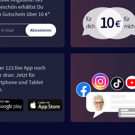
eschön erhältst Du
n Gutschein über 10 €*
Abonnieren
er 123.live App noch
 dran: Jetzt für
tphone und Tablet
n.