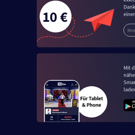
Dank
eine
Mit d
näher
Smar
lade