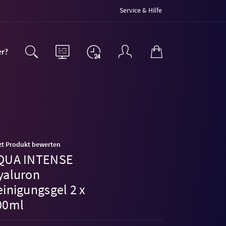
Service & Hilfe
er?
zt Produkt bewerten
QUA INTENSE
yaluron
einigungsgel 2 x
00ml