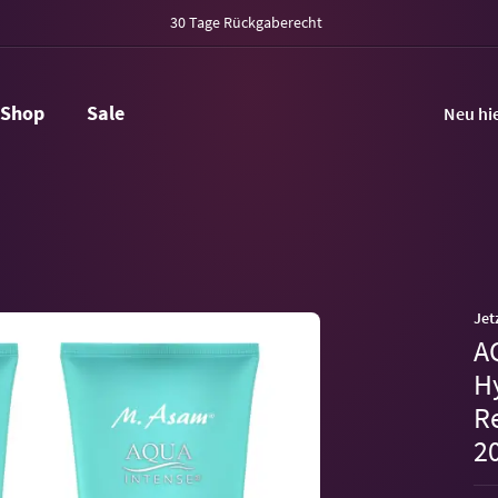
30 Tage Rückgaberecht
Shop
Sale
Neu hi
Jet
A
H
R
2