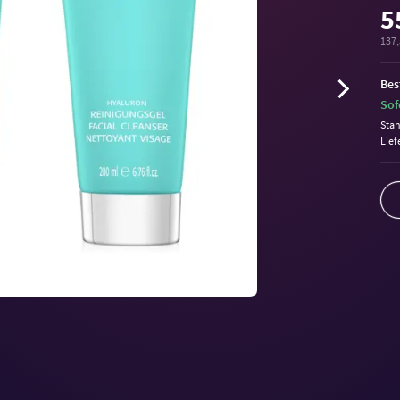
5
137,
Bes
Sof
Sta
Lief
Volu
90%