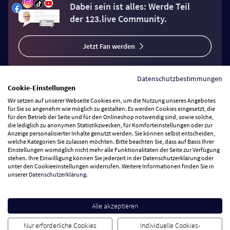
Dabei sein ist alles: Werde Teil
der 123.live Community.
Jetzt Fan werden
Datenschutzbestimmungen
Cookie-Einstellungen
Wir setzen auf unserer Webseite Cookies ein, um die Nutzung unseres Angebotes
Vertrag widerrufen
für Sie so angenehm wie möglich zu gestalten. Es werden Cookies eingesetzt, die
für den Betrieb der Seite und für den Onlineshop notwendig sind, sowie solche,
die lediglich zu anonymen Statistikzwecken, für Komforteinstellungen oder zur
Anzeige personalisierter Inhalte genutzt werden. Sie können selbst entscheiden,
Zahlungsarten
welche Kategorien Sie zulassen möchten. Bitte beachten Sie, dass auf Basis Ihrer
Einstellungen womöglich nicht mehr alle Funktionalitäten der Seite zur Verfügung
stehen. Ihre Einwilligung können Sie jederzeit in der Datenschutzerklärung oder
Wir versenden mit
unter den Cookieeinstellungen widerrufen. Weitere Informationen finden Sie in
unserer
Datenschutzerklärung
.
Service Hotline
Alle akzeptieren
Besuchen Sie uns
Nur erforderliche Cookies
Individuelle Cookies-