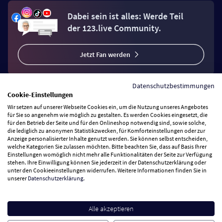
Dabei sein ist alles: Werde Teil
der 123.live Community.
Jetzt Fan werden
Datenschutzbestimmungen
Cookie-Einstellungen
Wir setzen auf unserer Webseite Cookies ein, um die Nutzung unseres Angebotes
Vertrag widerrufen
für Sie so angenehm wie möglich zu gestalten. Es werden Cookies eingesetzt, die
für den Betrieb der Seite und für den Onlineshop notwendig sind, sowie solche,
die lediglich zu anonymen Statistikzwecken, für Komforteinstellungen oder zur
Anzeige personalisierter Inhalte genutzt werden. Sie können selbst entscheiden,
Zahlungsarten
welche Kategorien Sie zulassen möchten. Bitte beachten Sie, dass auf Basis Ihrer
Einstellungen womöglich nicht mehr alle Funktionalitäten der Seite zur Verfügung
stehen. Ihre Einwilligung können Sie jederzeit in der Datenschutzerklärung oder
Wir versenden mit
unter den Cookieeinstellungen widerrufen. Weitere Informationen finden Sie in
unserer
Datenschutzerklärung
.
Service Hotline
Alle akzeptieren
Besuchen Sie uns