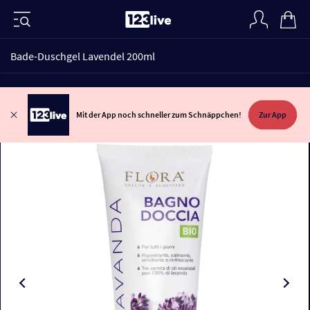
Bade-Duschgel Lavendel 200ml
Mit der App noch schneller zum Schnäppchen!
Zur App