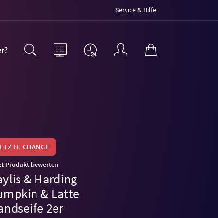
Service & Hilfe
er?
LETZTE CHANCE
zt Produkt bewerten
aylis & Harding
umpkin & Latte
andseife 2er