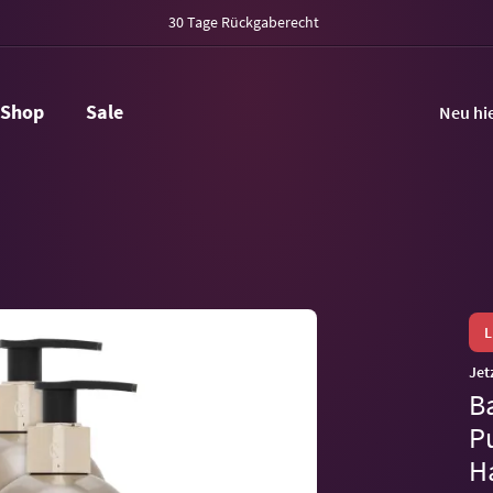
30 Tage Rückgaberecht
Shop
Sale
Neu hi
Jet
B
P
H