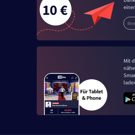
eine
Mit d
näher
Smar
lade