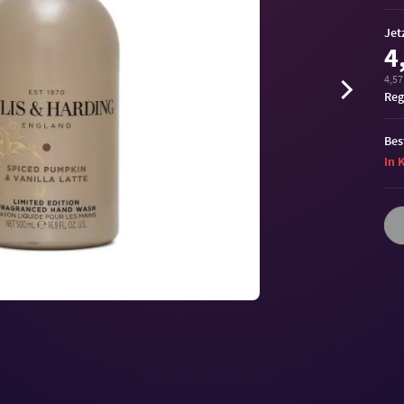
Jet
4
4,57 
Reg
Bes
In 
Volu
90%