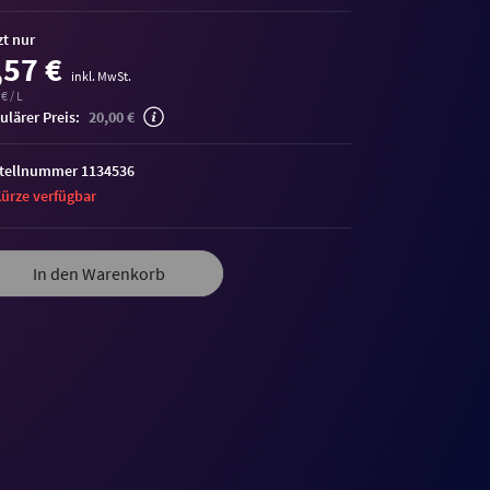
zt nur
,57 €
inkl. MwSt.
€ / L
ulärer Preis:
20,00 €
tellnummer 1134536
Kürze verfügbar
me
In den Warenkorb