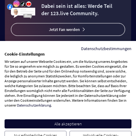
Dabei sein ist alles: Werde Teil
der 123.live Community.
Jetzt Fan werden
Datenschutzbestimmungen
Cookie-Einstellungen
Wir setzen auf unserer Webseite Cookies ein, um die Nutzung unseres Angebotes
Vertrag widerrufen
für Sie so angenehm wie möglich zu gestalten. Es werden Cookies eingesetzt, die
für den Betrieb der Seite und für den Onlineshop notwendig sind, sowie solche,
die lediglich zu anonymen Statistikzwecken, für Komforteinstellungen oder zur
Anzeige personalisierter Inhalte genutzt werden. Sie können selbst entscheiden,
Zahlungsarten
welche Kategorien Sie zulassen möchten. Bitte beachten Sie, dass auf Basis Ihrer
Einstellungen womöglich nicht mehr alle Funktionalitäten der Seite zur Verfügung
stehen. Ihre Einwilligung können Sie jederzeit in der Datenschutzerklärung oder
Wir versenden mit
unter den Cookieeinstellungen widerrufen. Weitere Informationen finden Sie in
unserer
Datenschutzerklärung
.
Service Hotline
Alle akzeptieren
Besuchen Sie uns
Nur erforderliche Cookies
Individuelle Cookies-