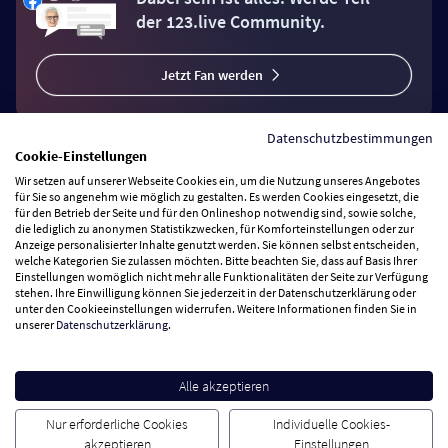
der 123.live Community.
Jetzt Fan werden
Datenschutzbestimmungen
Cookie-Einstellungen
Wir setzen auf unserer Webseite Cookies ein, um die Nutzung unseres Angebotes
Vertrag widerrufen
für Sie so angenehm wie möglich zu gestalten. Es werden Cookies eingesetzt, die
für den Betrieb der Seite und für den Onlineshop notwendig sind, sowie solche,
die lediglich zu anonymen Statistikzwecken, für Komforteinstellungen oder zur
Anzeige personalisierter Inhalte genutzt werden. Sie können selbst entscheiden,
Zahlungsarten
welche Kategorien Sie zulassen möchten. Bitte beachten Sie, dass auf Basis Ihrer
Einstellungen womöglich nicht mehr alle Funktionalitäten der Seite zur Verfügung
stehen. Ihre Einwilligung können Sie jederzeit in der Datenschutzerklärung oder
Wir versenden mit
unter den Cookieeinstellungen widerrufen. Weitere Informationen finden Sie in
unserer
Datenschutzerklärung
.
Service Hotline
Alle akzeptieren
Besuchen Sie uns
Nur erforderliche Cookies
Individuelle Cookies-
akzeptieren
Einstellungen