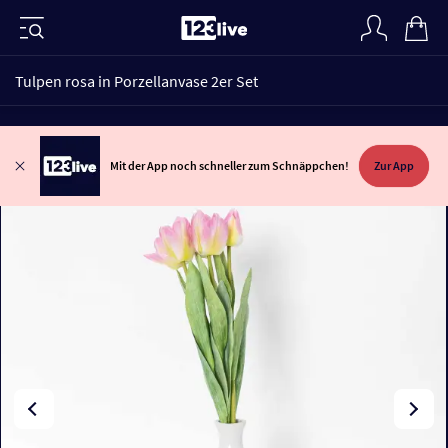
Tulpen rosa in Porzellanvase 2er Set
Mit der App noch schneller zum Schnäppchen!
Zur App