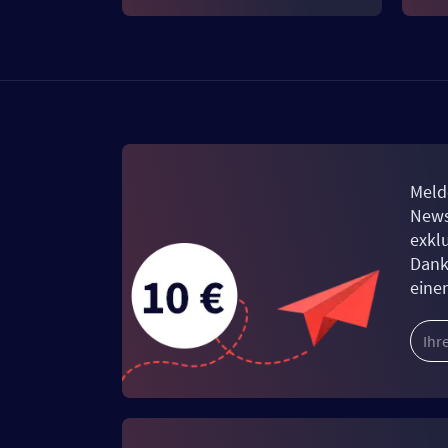
Meld
News
exkl
Dank
eine