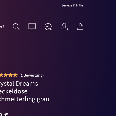
Service & Hilfe
er?
(
1 Bewertung
)
rystal Dreams
eckeldose
chmetterling grau
2 €