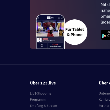
Mit d
näher
Smar
lade
Über 123.live
Über 
LIVE-Shopping
Untern
Programm
Karrier
Empfang & Stream
Partner