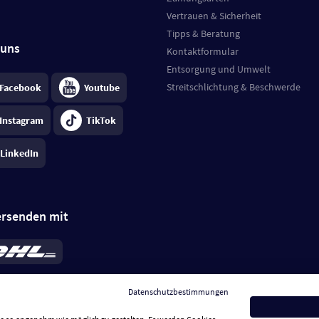
Vertrauen & Sicherheit
Tipps & Beratung
 uns
Kontaktformular
Entsorgung und Umwelt
Streitschlichtung & Beschwerde
Facebook
Youtube
Instagram
TikTok
LinkedIn
ersenden mit
rd 6,95 €
; bei Kühlware zzgl. 0,99 €
llung, insgesamt 7,94 €. Lieferzeit
3-
Datenschutzbestimmungen
.
Preise inkl. MwSt.