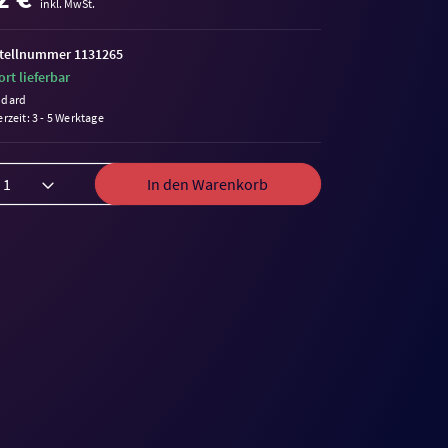
inkl. MwSt.
tellnummer 1131265
ort lieferbar
ndard
erzeit: 3 - 5 Werktage
In den Warenkorb
me