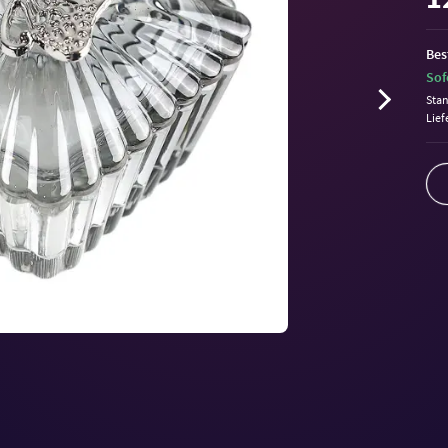
Bes
Sof
Sta
Lief
Volu
90%