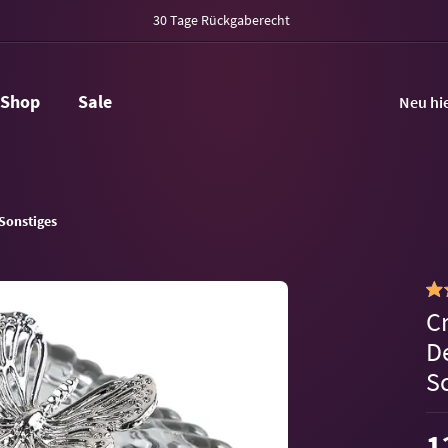
30 Tage Rückgaberecht
Shop
Sale
Neu hi
Sonstiges
C
D
S
1