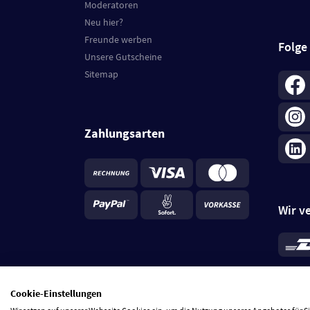
Moderatoren
Neu hier?
Freunde werben
Folge
Unsere Gutscheine
Sitemap
Zahlungsarten
Wir v
*
Standa
je Beste
Cookie-Einstellungen
5 Tage