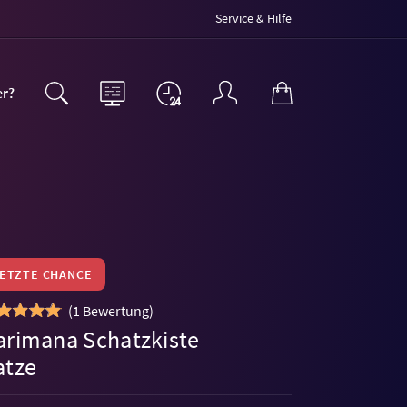
Service & Hilfe
er?
LETZTE CHANCE
(
1 Bewertung
)
arimana Schatzkiste
atze