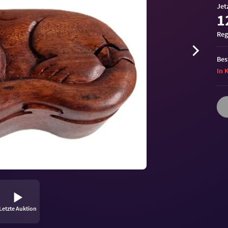
Jet
1
Reg
Bes
In 
Letzte Auktion