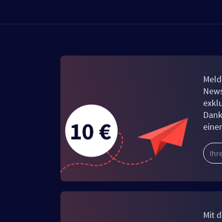
Meld
News
exkl
Dank
eine
Mit d