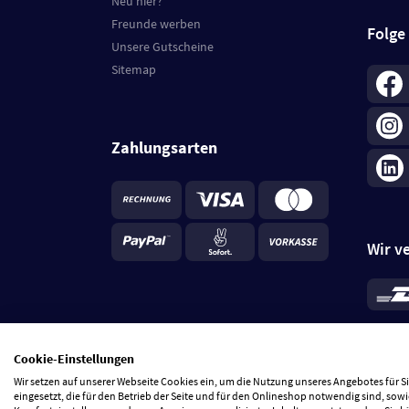
Neu hier?
Freunde werben
Folge
Unsere Gutscheine
Sitemap
Zahlungsarten
Wir v
*
Standa
je Beste
Cookie-Einstellungen
5 Tage
Wir setzen auf unserer Webseite Cookies ein, um die Nutzung unseres Angebotes für 
eingesetzt, die für den Betrieb der Seite und für den Onlineshop notwendig sind, sowi