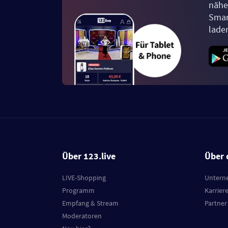
näher
Smar
lade
Über 123.live
Über 
LIVE-Shopping
Untern
Programm
Karrier
Empfang & Stream
Partner
Moderatoren