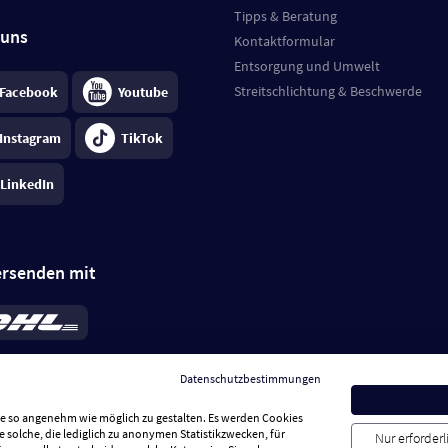
Tipps & Beratung
 uns
Kontaktformular
Entsorgung und Umwelt
Streitschlichtung & Beschwerde
Facebook
Youtube
Instagram
TikTok
LinkedIn
ersenden mit
rd 6,95 €
; bei Kühlware zzgl. 0,99 €
llung, insgesamt 7,94 €. Lieferzeit
3-
Datenschutzbestimmungen
.
Preise inkl. MwSt.
Sie so angenehm wie möglich zu gestalten. Es werden Cookies
e solche, die lediglich zu anonymen Statistikzwecken, für
Nur erforder