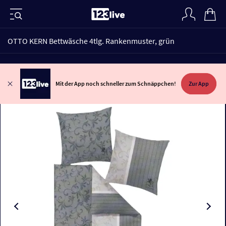
OTTO KERN Bettwäsche 4tlg. Rankenmuster, grün
Mit der App noch schneller zum Schnäppchen!
Zur App