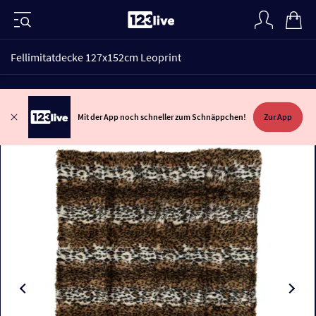
Fellimitatdecke 127x152cm Leoprint
Mit der App noch schneller zum Schnäppchen!
Zur App