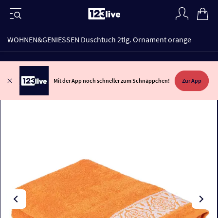
WOHNEN&GENIESSEN Duschtuch 2tlg. Ornament orange
Mit der App noch schneller zum Schnäppchen!
Zur App