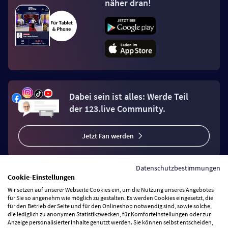
näher dran!
Dabei sein ist alles: Werde Teil
der 123.live Community.
Jetzt Fan werden
Datenschutzbestimmungen
Cookie-Einstellungen
Wir setzen auf unserer Webseite Cookies ein, um die Nutzung unseres Angebotes
Vertrag widerrufen
für Sie so angenehm wie möglich zu gestalten. Es werden Cookies eingesetzt, die
für den Betrieb der Seite und für den Onlineshop notwendig sind, sowie solche,
die lediglich zu anonymen Statistikzwecken, für Komforteinstellungen oder zur
Anzeige personalisierter Inhalte genutzt werden. Sie können selbst entscheiden,
Zahlungsarten