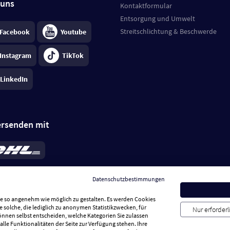
 uns
Kontaktformular
Entsorgung und Umwelt
Streitschlichtung & Beschwerde
Facebook
Youtube
Instagram
TikTok
LinkedIn
ersenden mit
rd 6,95 €
; bei Kühlware zzgl. 0,99 €
llung, insgesamt 7,94 €. Lieferzeit
3-
Datenschutzbestimmungen
.
Preise inkl. MwSt.
Sie so angenehm wie möglich zu gestalten. Es werden Cookies
e solche, die lediglich zu anonymen Statistikzwecken, für
Nur erforder
können selbst entscheiden, welche Kategorien Sie zulassen
alle Funktionalitäten der Seite zur Verfügung stehen. Ihre