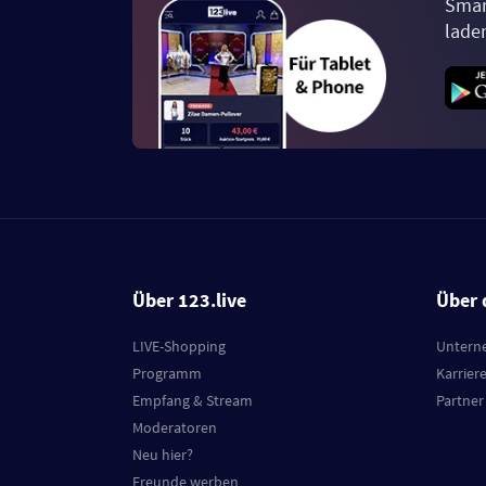
Smar
lade
Über 123.live
Über 
LIVE-Shopping
Untern
Programm
Karrier
Empfang & Stream
Partner
Moderatoren
Neu hier?
Freunde werben