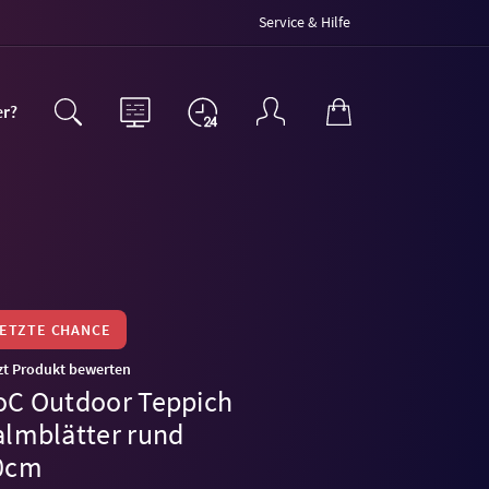
Service & Hilfe
er?
LETZTE CHANCE
zt Produkt bewerten
oC Outdoor Teppich
almblätter rund
0cm