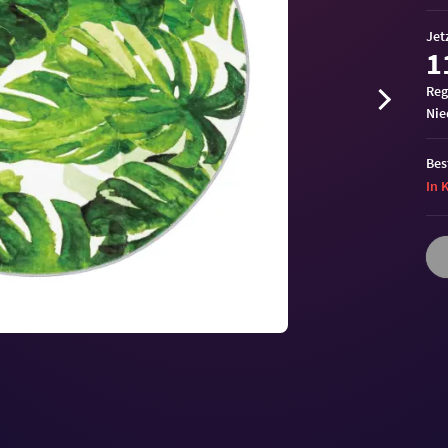
Jet
1
Reg
ni
Bes
In 
Volu
90%