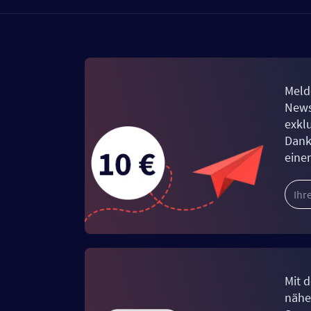
Meld
News
exkl
Dank
eine
Mit d
näher