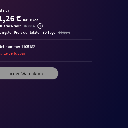
zt nur
1,26 €
inkl. MwSt.
ulärer Preis:
38,00 €
edrigster Preis der letzten 30 Tage:
10,23 €
tellnummer 1105182
Kürze verfügbar
me
In den Warenkorb