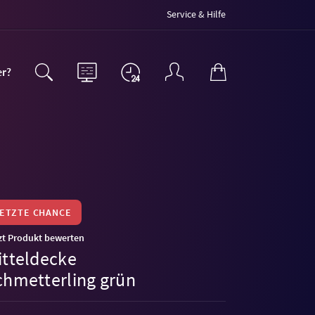
Service & Hilfe
er?
LETZTE CHANCE
zt Produkt bewerten
itteldecke
chmetterling grün