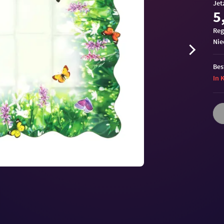
Jet
5
Reg
ni
Bes
In 
Volu
90%