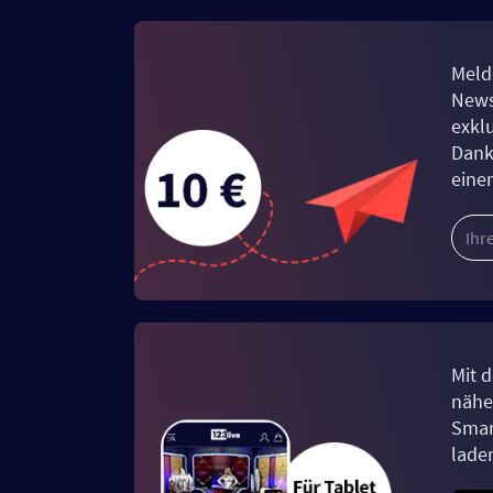
Meld
News
exkl
Dank
eine
Mit d
näher
Smar
lade