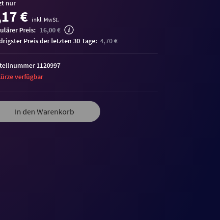
zt nur
,17 €
inkl. MwSt.
ulärer Preis:
16,00 €
edrigster Preis der letzten 30 Tage:
4,70 €
tellnummer 1120997
Kürze verfügbar
In den Warenkorb
me