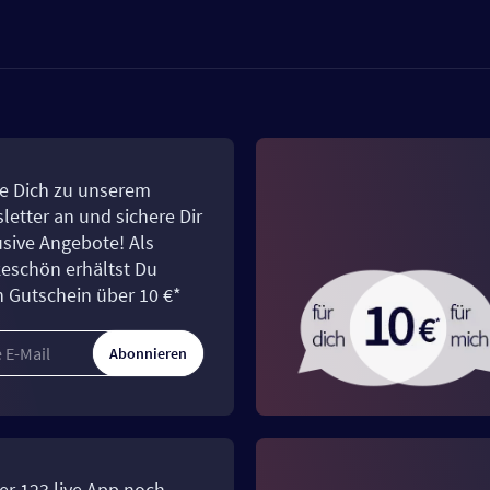
e Dich zu unserem
letter an und sichere Dir
usive Angebote! Als
eschön erhältst Du
n Gutschein über 10 €*
Abonnieren
er 123.live App noch