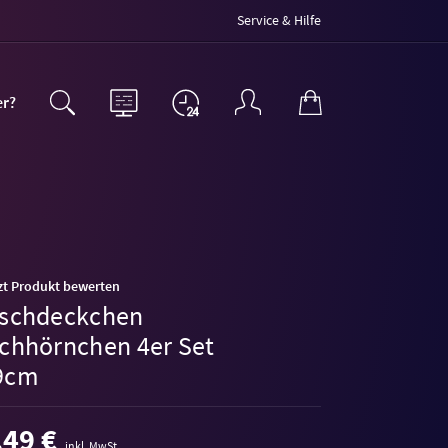
Service & Hilfe
er?
zt Produkt bewerten
ischdeckchen
ichhörnchen 4er Set
9cm
,49 €
inkl. MwSt.