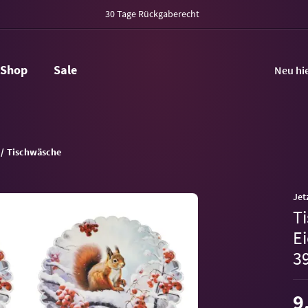
30 Tage Rückgaberecht
Shop
Sale
Neu hi
Tischwäsche
Jet
T
E
3
9