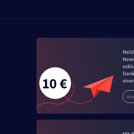
Meld
News
exkl
Dank
eine
Mit d