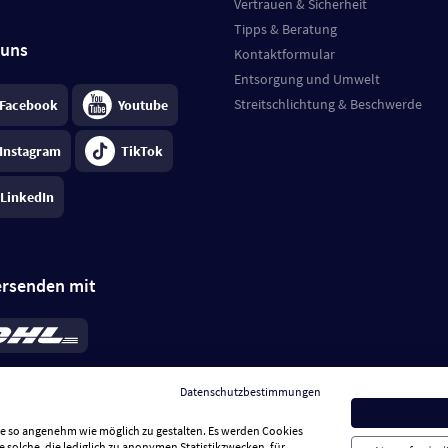
Vertrauen & Sicherheit
Tipps & Beratung
 uns
Kontaktformular
Entsorgung und Umwelt
Streitschlichtung & Beschwerde
Facebook
Youtube
Instagram
TikTok
LinkedIn
ersenden mit
rd 6,95 €
; bei Kühlware zzgl. 0,99 €
llung, insgesamt 7,94 €. Lieferzeit
3-
Datenschutzbestimmungen
.
Preise inkl. MwSt.
Sie so angenehm wie möglich zu gestalten. Es werden Cookies
e solche, die lediglich zu anonymen Statistikzwecken, für