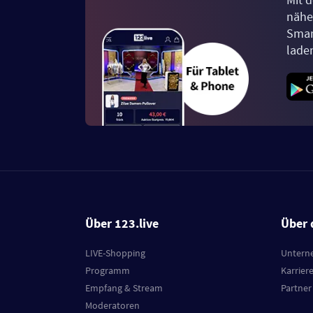
näher
Smar
lade
Über 123.live
Über 
LIVE-Shopping
Untern
Programm
Karrier
Empfang & Stream
Partner
Moderatoren