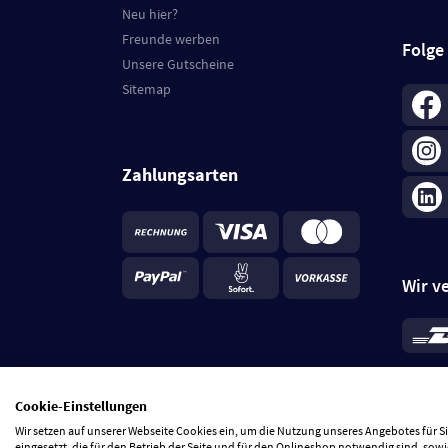
Neu hier?
Freunde werben
Folge
Unsere Gutscheine
Sitemap
Zahlungsarten
Wir v
*
Standa
je Beste
Cookie-Einstellungen
5 Tage
Wir setzen auf unserer Webseite Cookies ein, um die Nutzung unseres Angebotes für 
eingesetzt, die für den Betrieb der Seite und für den Onlineshop notwendig sind, sowi