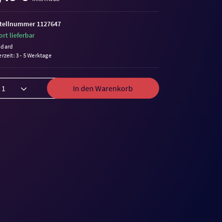
tellnummer 1127647
ort lieferbar
ndard
erzeit: 3 - 5 Werktage
In den Warenkorb
me