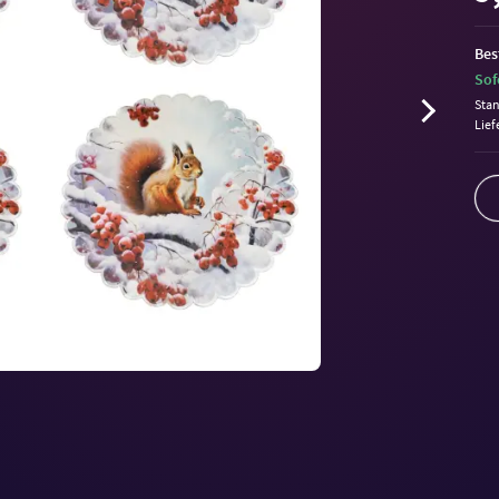
Bes
Sof
Sta
Lief
Volu
90%