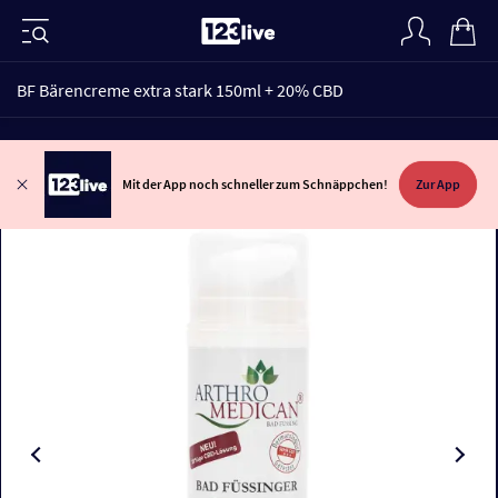
BF Bärencreme extra stark 150ml + 20% CBD
Mit der App noch schneller zum Schnäppchen!
Zur App