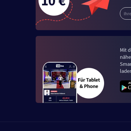
Mit d
näher
Smar
lade