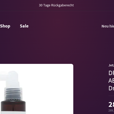
30 Tage Rückgaberecht
Shop
Sale
Neu hi
Jet
D
A
D
2
289,