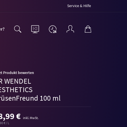
Service & Hilfe
er?
zt Produkt bewerten
R WENDEL
ESTHETICS
rüsenFreund 100 ml
8,99 €
inkl. MwSt.
90 € / L