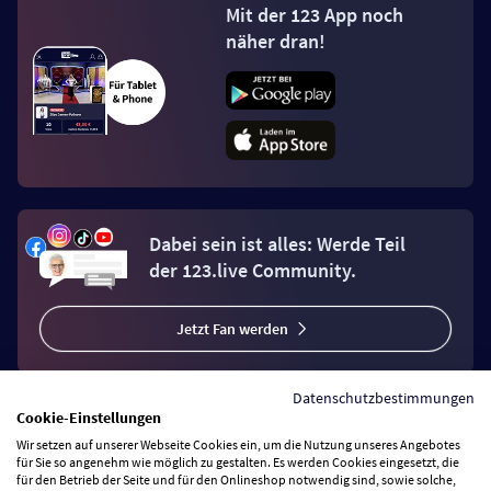
Mit der 123 App noch
näher dran!
Dabei sein ist alles: Werde Teil
der 123.live Community.
Jetzt Fan werden
Datenschutzbestimmungen
Cookie-Einstellungen
Wir setzen auf unserer Webseite Cookies ein, um die Nutzung unseres Angebotes
Vertrag widerrufen
für Sie so angenehm wie möglich zu gestalten. Es werden Cookies eingesetzt, die
für den Betrieb der Seite und für den Onlineshop notwendig sind, sowie solche,