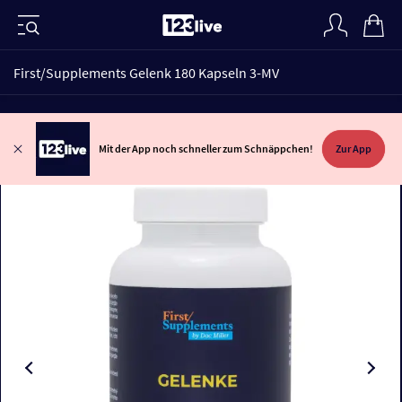
First/Supplements Gelenk 180 Kapseln 3-MV
Mit der App noch schneller zum Schnäppchen!
Zur App