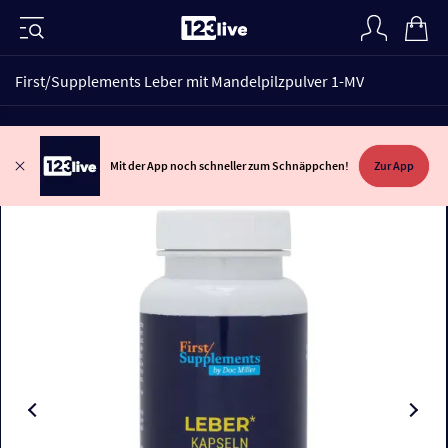
First/Supplements Leber mit Mandelpilzpulver 1-MV
Mit der App noch schneller zum Schnäppchen!
Zur App