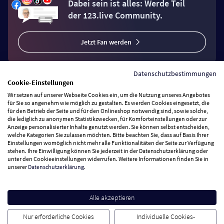
Dabei sein ist alles: Werde Teil
der 123.live Community.
Jetzt Fan werden
Datenschutzbestimmungen
Cookie-Einstellungen
Wir setzen auf unserer Webseite Cookies ein, um die Nutzung unseres Angebotes
Vertrag widerrufen
für Sie so angenehm wie möglich zu gestalten. Es werden Cookies eingesetzt, die
für den Betrieb der Seite und für den Onlineshop notwendig sind, sowie solche,
die lediglich zu anonymen Statistikzwecken, für Komforteinstellungen oder zur
Anzeige personalisierter Inhalte genutzt werden. Sie können selbst entscheiden,
Zahlungsarten
welche Kategorien Sie zulassen möchten. Bitte beachten Sie, dass auf Basis Ihrer
Einstellungen womöglich nicht mehr alle Funktionalitäten der Seite zur Verfügung
stehen. Ihre Einwilligung können Sie jederzeit in der Datenschutzerklärung oder
Wir versenden mit
unter den Cookieeinstellungen widerrufen. Weitere Informationen finden Sie in
unserer
Datenschutzerklärung
.
Service Hotline
Alle akzeptieren
Besuchen Sie uns
Nur erforderliche Cookies
Individuelle Cookies-