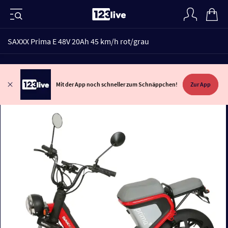
SAXXX Prima E 48V 20Ah 45 km/h rot/grau
Mit der App noch schneller zum Schnäppchen!
Zur App