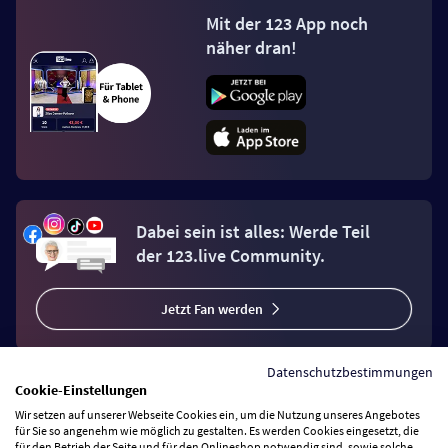
Mit der 123 App noch
näher dran!
Dabei sein ist alles: Werde Teil
der 123.live Community.
Jetzt Fan werden
Datenschutzbestimmungen
Cookie-Einstellungen
Wir setzen auf unserer Webseite Cookies ein, um die Nutzung unseres Angebotes
Vertrag widerrufen
für Sie so angenehm wie möglich zu gestalten. Es werden Cookies eingesetzt, die
für den Betrieb der Seite und für den Onlineshop notwendig sind, sowie solche,