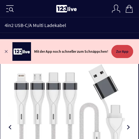
4in2 USB-C/A Multi Ladekabel
Mit der App noch schneller zum Schnäppchen!
Zur App