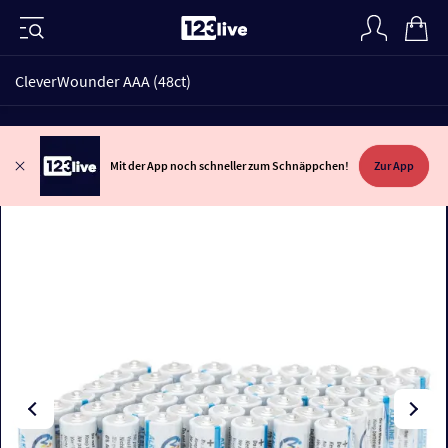
CleverWounder AAA (48ct)
Mit der App noch schneller zum Schnäppchen!
Zur App