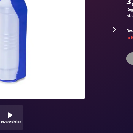
3
Reg
ni
Bes
In 
Letzte Auktion