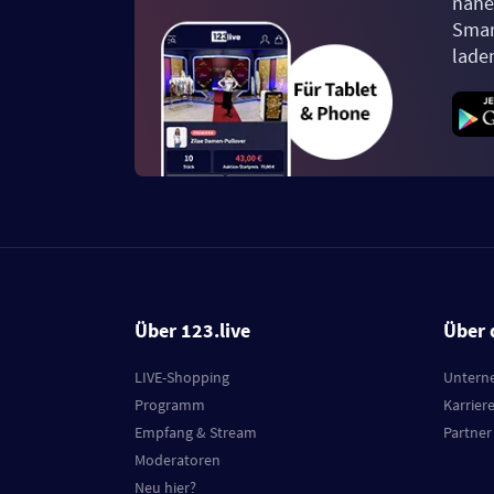
näher
Smar
lade
Über 123.live
Über 
LIVE-Shopping
Untern
Programm
Karrier
Empfang & Stream
Partner
Moderatoren
Neu hier?