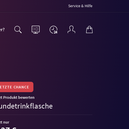
Service & Hilfe
er?
LETZTE CHANCE
zt Produkt bewerten
undetrinkflasche
zt nur