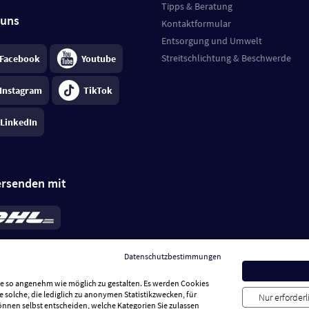
Tipps & Beratung
 uns
Kontaktformular
Entsorgung und Umwelt
Streitschlichtung & Beschwerde
Facebook
Youtube
Instagram
TikTok
LinkedIn
ersenden mit
rd 6,95 €
; bei Kühlware zzgl. 0,99 €
llung, insgesamt 7,94 €. Lieferzeit
3-
Datenschutzbestimmungen
.
Preise inkl. MwSt.
Sie so angenehm wie möglich zu gestalten. Es werden Cookies
e solche, die lediglich zu anonymen Statistikzwecken, für
Nur erforder
können selbst entscheiden, welche Kategorien Sie zulassen