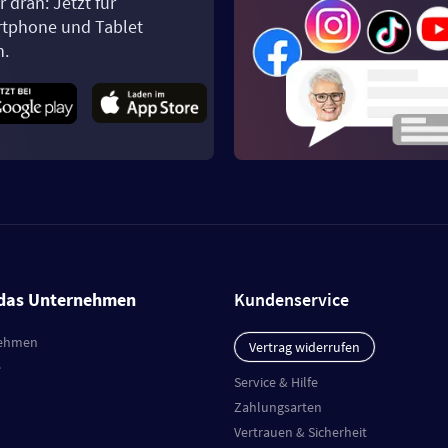
 dran: Jetzt für
tphone und Tablet
n.
das Unternehmen
Kundenservice
ehmen
Vertrag widerrufen
e
Service & Hilfe
Zahlungsarten
Vertrauen & Sicherheit