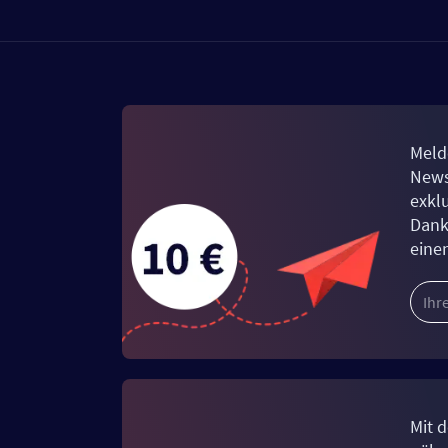
Meld
News
exkl
Dank
eine
Mit d