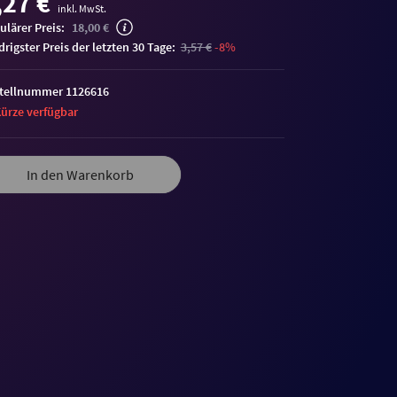
,27 €
inkl. MwSt.
ulärer Preis:
18,00 €
edrigster Preis der letzten 30 Tage:
3,57 €
-8%
tellnummer 1126616
Kürze verfügbar
In den Warenkorb