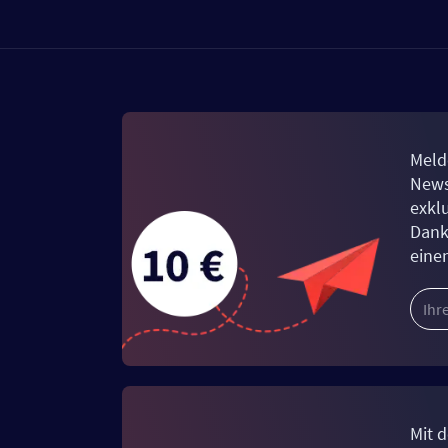
Meld
News
exkl
Dank
eine
Mit d