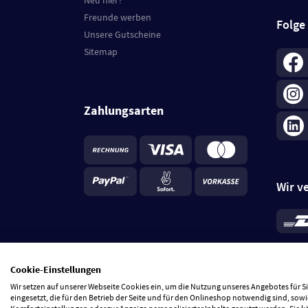
Neu hier?
Freunde werben
Folge
Unsere Gutscheine
Sitemap
Zahlungsarten
Wir v
*
Standa
je Beste
Cookie-Einstellungen
5 Tage
Wir setzen auf unserer Webseite Cookies ein, um die Nutzung unseres Angebotes für 
eingesetzt, die für den Betrieb der Seite und für den Onlineshop notwendig sind, sowi