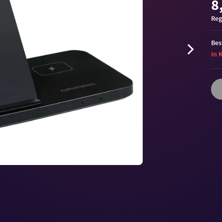
8
Reg
Bes
In 
Volu
90%