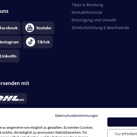
Tipps & Beratung
 uns
Kontaktformular
Entsorgung und Umwelt
Streitschlichtung & Beschwerde
Facebook
Youtube
Instagram
TikTok
LinkedIn
ersenden mit
rd 6,95 €
; bei Kühlware zzgl. 0,99 €
llung, insgesamt 7,94 €. Lieferzeit
3-
Datenschutzbestimmungen
.
Preise inkl. MwSt.
Sie so angenehm wie möglich zu gestalten. Es werden Cookies
e solche, die lediglich zu anonymen Statistikzwecken, für
Nur erforder