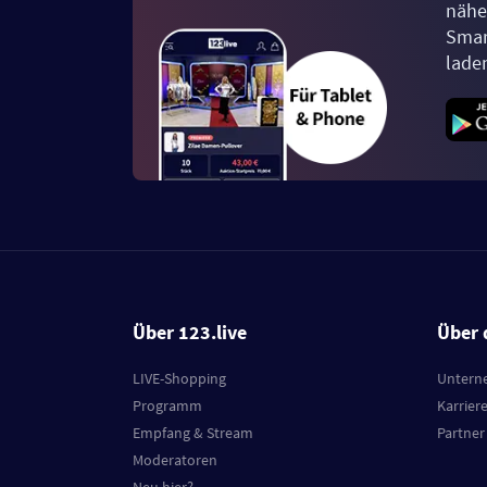
näher
Smar
lade
Über 123.live
Über 
LIVE-Shopping
Untern
Programm
Karrier
Empfang & Stream
Partner
Moderatoren