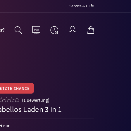
Service & Hilfe
er?
LETZTE CHANCE
(
1 Bewertung
)
bellos Laden 3 in 1
zt nur