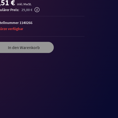
,51 €
inkl. MwSt.
ulärer Preis:
29,00 €
tellnummer 1140266
Kürze verfügbar
In den Warenkorb
me