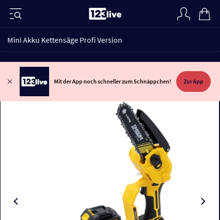
Mini Akku Kettensäge Profi Version
Mit der App noch schneller zum Schnäppchen!
Zur App