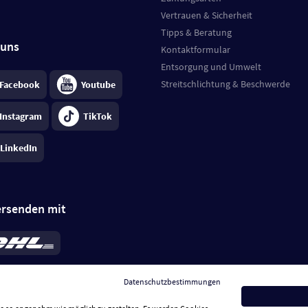
Vertrauen & Sicherheit
Tipps & Beratung
 uns
Kontaktformular
Entsorgung und Umwelt
Streitschlichtung & Beschwerde
Facebook
Youtube
Instagram
TikTok
LinkedIn
ersenden mit
rd 6,95 €
; bei Kühlware zzgl. 0,99 €
llung, insgesamt 7,94 €. Lieferzeit
3-
Datenschutzbestimmungen
.
Preise inkl. MwSt.