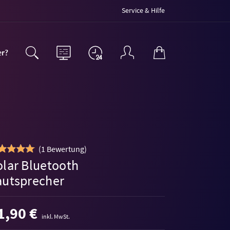
Service & Hilfe
er?
(
1 Bewertung
)
olar Bluetooth
autsprecher
1,90 €
inkl. MwSt.