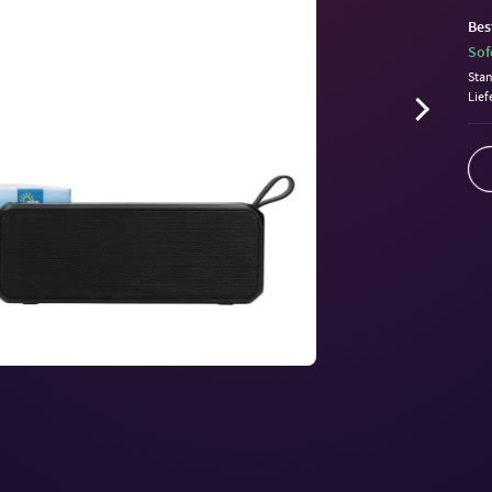
Bes
Sof
Sta
Lief
Volu
90%