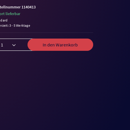
tellnummer 1140413
ort lieferbar
ndard
erzeit: 3 - 5 Werktage
In den Warenkorb
me