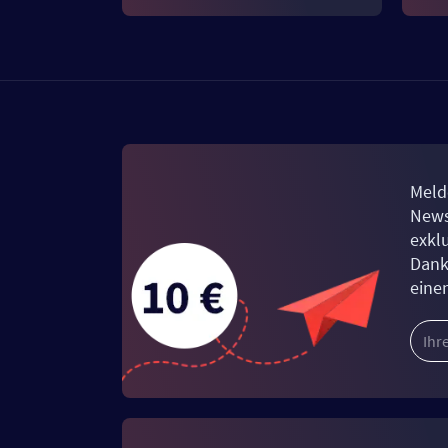
Meld
News
exkl
Dank
eine