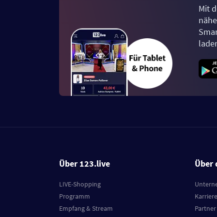
Mit d
näher
Smar
lade
Über 123.live
Über 
LIVE-Shopping
Untern
Programm
Karrier
Empfang & Stream
Partner