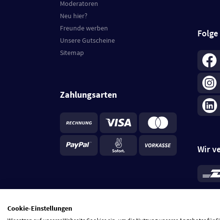
Moderatoren
Neu hier?
Freunde werben
Folge
Unsere Gutscheine
Sitemap
Zahlungsarten
Wir v
*
Standa
je Beste
Cookie-Einstellungen
5 Tage