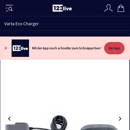
Varta Eco Charger
Mit der App noch schneller zum Schnäppchen!
Zur App