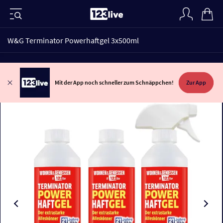
W&G Terminator Powerhaftgel 3x500ml
Mit der App noch schneller zum Schnäppchen!
Zur App