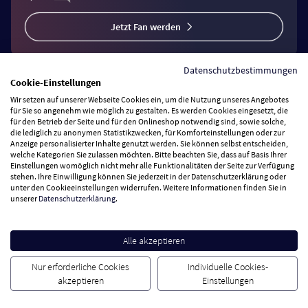
Jetzt Fan werden
Datenschutzbestimmungen
Cookie-Einstellungen
Wir setzen auf unserer Webseite Cookies ein, um die Nutzung unseres Angebotes
Vertrag widerrufen
für Sie so angenehm wie möglich zu gestalten. Es werden Cookies eingesetzt, die
für den Betrieb der Seite und für den Onlineshop notwendig sind, sowie solche,
die lediglich zu anonymen Statistikzwecken, für Komforteinstellungen oder zur
Anzeige personalisierter Inhalte genutzt werden. Sie können selbst entscheiden,
Zahlungsarten
welche Kategorien Sie zulassen möchten. Bitte beachten Sie, dass auf Basis Ihrer
Einstellungen womöglich nicht mehr alle Funktionalitäten der Seite zur Verfügung
stehen. Ihre Einwilligung können Sie jederzeit in der Datenschutzerklärung oder
Wir versenden mit
unter den Cookieeinstellungen widerrufen. Weitere Informationen finden Sie in
unserer
Datenschutzerklärung
.
Service Hotline
Alle akzeptieren
Besuchen Sie uns
Nur erforderliche Cookies
Individuelle Cookies-
akzeptieren
Einstellungen
Cookie Einstellungen
AGB
Datenschutz
Impressum