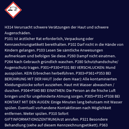
H314 Verursacht schwere Verätzungen der Haut und schwere
Augenschäden.
P101 Ist ärztlicher Rat erforderlich, Verpackung oder
Kennzeichnungsetikett bereithalten. P102 Darf nicht in die Hände von
Kindern gelangen. P103 Lesen Sie sämtliche Anweisungen
aufmerksam und befolgen Sie diese. P260 Dampf nicht einatmen.
P264 Nach Gebrauch gründlich waschen. P280 Schutzhandschuhe/
Augenschutz tragen. P301+P330+P331 BEI VERSCHLUCKEN: Mund
ausspülen. KEIN Erbrechen herbeiführen. P303+P361+P353 BEI
BERÜHRUNG MIT DER HAUT (oder dem Haar): Alle kontaminierten
Kleidungsstücke sofort ausziehen. Haut mit Wasser abwaschen /
duschen. P304+P340 BEI EINATMEN: Die Person an die frische Luft
bringen und für ungehinderte Atmung sorgen. P305+P351+P338 BEI
KONTAKT MIT DEN AUGEN: Einige Minuten lang behutsam mit Wasser
spülen. Eventuell vorhandene Kontaktlinsen nach Möglichkeit
entfernen. Weiter spülen. P310 Sofort
GIFTINFORMATIONSZENTRUM/Arzt anrufen. P321 Besondere
Behandlung (siehe auf diesem Kennzeichnungsetikett). P363