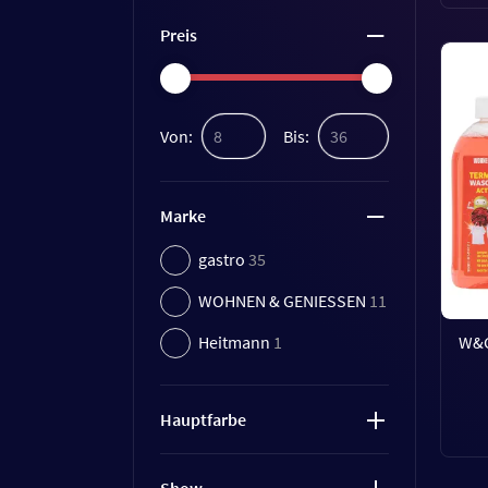
Preis
Von:
Bis:
Marke
gastro
35
WOHNEN & GENIESSEN
11
W&G
Heitmann
1
Hauptfarbe