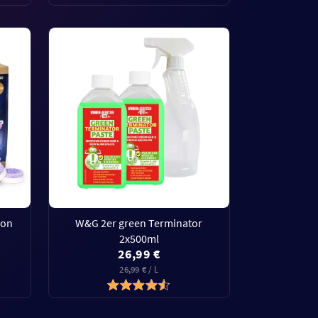
ion
W&G 2er green Terminator
2x500ml
26,99 €
26,99 € / L