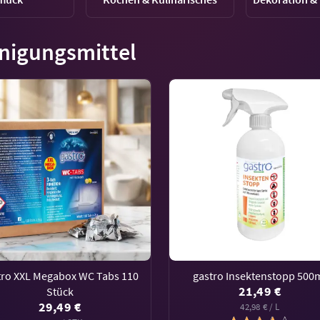
nigungsmittel
tro XXL Megabox WC Tabs 110
gastro Insektenstopp 500
21,49 €
Stück
29,49 €
42,98 € / L