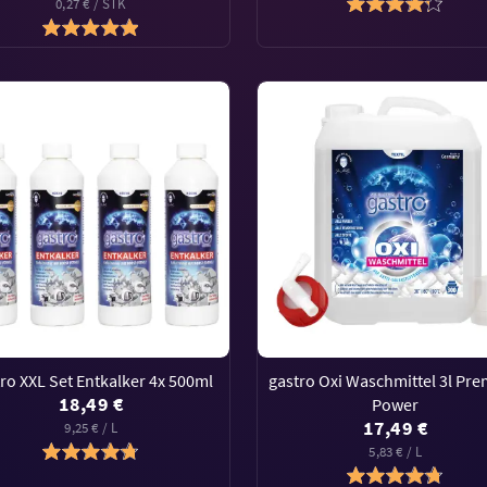
0,27 € / STK
ro XXL Set Entkalker 4x 500ml
gastro Oxi Waschmittel 3l Pr
18,49 €
Power
17,49 €
9,25 € / L
5,83 € / L