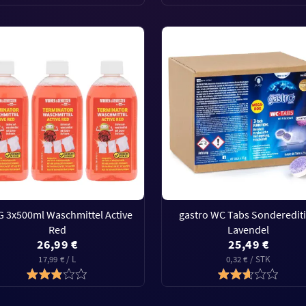
 3x500ml Waschmittel Active
gastro WC Tabs Sonderedit
Red
Lavendel
26,99 €
25,49 €
17,99 € / L
0,32 € / STK