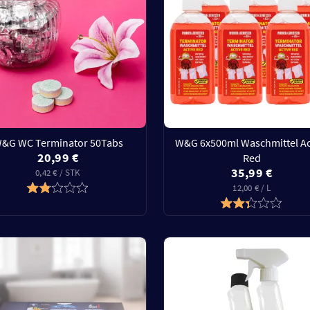
&G WC Terminator 50Tabs
W&G 6x500ml Waschmittel Ac
20,99 €
Red
35,99 €
0,42 € / STK
12,00 € / L