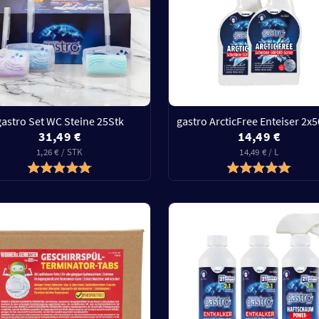
gastro Set WC Steine 25Stk
gastro ArcticFree Enteiser 2x
31,49 €
14,49 €
1,26 € / STK
14,49 € / L