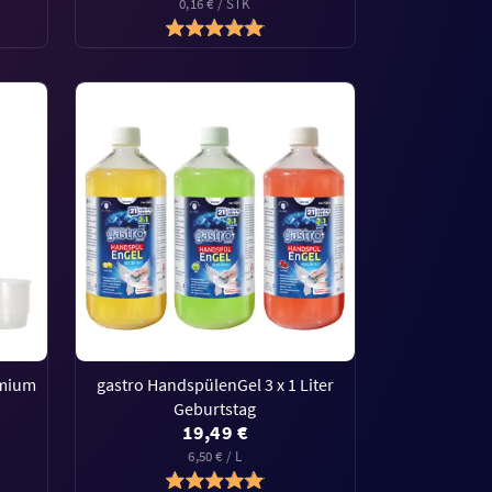
0,16 € / STK
emium
gastro HandspülenGel 3 x 1 Liter
Geburtstag
19,49 €
6,50 € / L