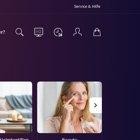
Service & Hilfe
er?
Heimtextilien
Beauty
Haus &