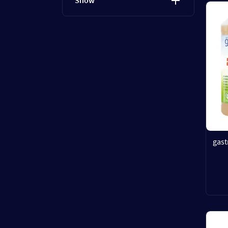
Show
gast