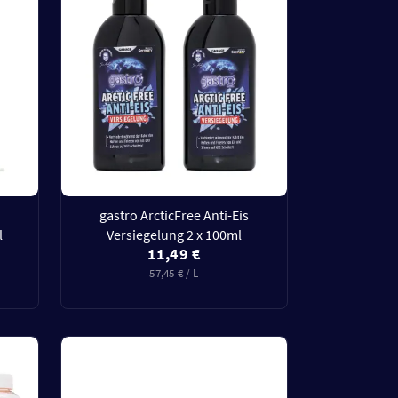
gastro ArcticFree Anti-Eis
l
Versiegelung 2 x 100ml
11,49 €
57,45 € / L