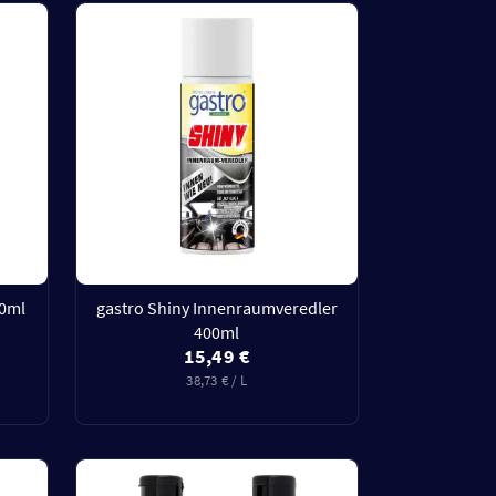
00ml
gastro Shiny Innenraumveredler
400ml
15,49 €
38,73 € / L