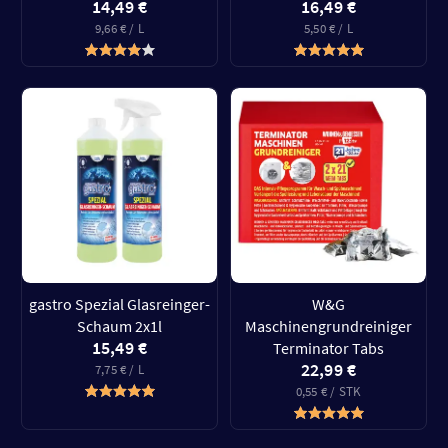
14,49 €
16,49 €
9,66 € / L
5,50 € / L
gastro Spezial Glasreinger-
W&G
Schaum 2x1l
Maschinengrundreiniger
15,49 €
Terminator Tabs
22,99 €
7,75 € / L
0,55 € / STK