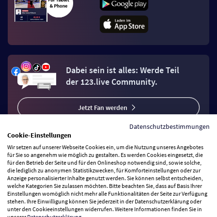
Dabei sein ist alles: Werde Teil
der 123.live Community.
Jetzt Fan werden
Datenschutzbestimmungen
Cookie-Einstellungen
Wir setzen auf unserer Webseite Cookies ein, um die Nutzung unseres Angebotes
für Sie so angenehm wie möglich zu gestalten. Es werden Cookies eingesetzt, die
für den Betrieb der Seite und für den Onlineshop notwendig sind, sowie solche,
Vertrag widerrufen
die lediglich zu anonymen Statistikzwecken, für Komforteinstellungen oder zur
Anzeige personalisierter Inhalte genutzt werden. Sie können selbst entscheiden,
welche Kategorien Sie zulassen möchten. Bitte beachten Sie, dass auf Basis Ihrer
Zahlungsarten
Einstellungen womöglich nicht mehr alle Funktionalitäten der Seite zur Verfügung
stehen. Ihre Einwilligung können Sie jederzeit in der Datenschutzerklärung oder
unter den Cookieeinstellungen widerrufen. Weitere Informationen finden Sie in
unserer
Datenschutzerklärung
.