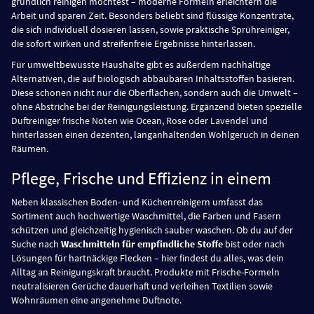
gründlich reinigen möchtest – moderne Formeln erleichtern die
Arbeit und sparen Zeit. Besonders beliebt sind flüssige Konzentrate,
die sich individuell dosieren lassen, sowie praktische Sprühreiniger,
die sofort wirken und streifenfreie Ergebnisse hinterlassen.
Für umweltbewusste Haushalte gibt es außerdem nachhaltige
Alternativen, die auf biologisch abbaubaren Inhaltsstoffen basieren.
Diese schonen nicht nur die Oberflächen, sondern auch die Umwelt –
ohne Abstriche bei der Reinigungsleistung. Ergänzend bieten spezielle
Duftreiniger frische Noten wie Ocean, Rose oder Lavendel und
hinterlassen einen dezenten, langanhaltenden Wohlgeruch in deinen
Räumen.
Pflege, Frische und Effizienz in einem
Neben klassischen Boden- und Küchenreinigern umfasst das
Sortiment auch hochwertige Waschmittel, die Farben und Fasern
schützen und gleichzeitig hygienisch sauber waschen. Ob du auf der
Suche nach
Waschmitteln für empfindliche Stoffe
bist oder nach
Lösungen für hartnäckige Flecken – hier findest du alles, was dein
Alltag an Reinigungskraft braucht. Produkte mit Frische-Formeln
neutralisieren Gerüche dauerhaft und verleihen Textilien sowie
Wohnräumen eine angenehme Duftnote.