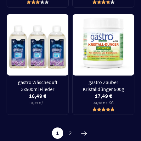
gastro Wäscheduft
gastro Zauber
3x500ml Flieder
Kristalldünger 500g
16,49 €
17,49 €
10,99 € / L
34,98 € / KG
1
2