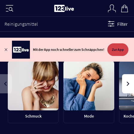
Reinigungsmittel
Filter
Mit der App noch schneller zum Schnäppchen!
Zur App
Schmuck
Mode
Koche