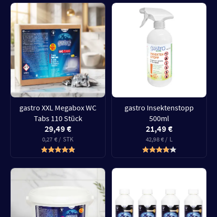
gastro XXL Megabox WC
gastro Insektenstopp
Tabs 110 Stück
500ml
29,49 €
21,49 €
0,27 € / STK
42,98 € / L