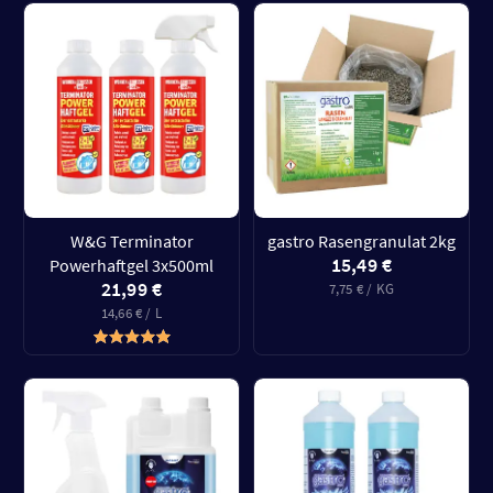
W&G Terminator
gastro Rasengranulat 2kg
15,49 €
Powerhaftgel 3x500ml
21,99 €
7,75 € / KG
14,66 € / L