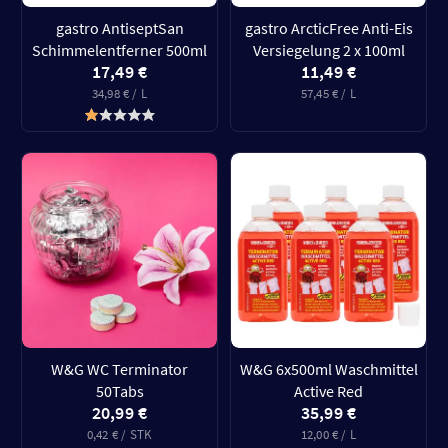
gastro AntiseptSan
gastro ArcticFree Anti-Eis
Schimmelentferner 500ml
Versiegelung 2 x 100ml
17,49 €
11,49 €
34,98 € / L
57,45 € / L
W&G WC Terminator
W&G 6x500ml Waschmittel
50Tabs
Active Red
20,99 €
35,99 €
0,42 € / STK
12,00 € / L