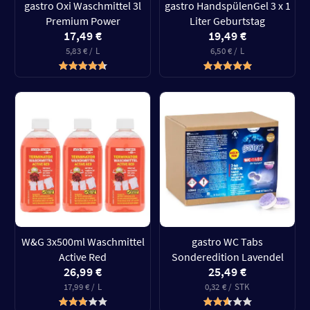
gastro Oxi Waschmittel 3l
gastro HandspülenGel 3 x 1
Premium Power
Liter Geburtstag
17,49 €
19,49 €
5,83 € / L
6,50 € / L
W&G 3x500ml Waschmittel
gastro WC Tabs
Active Red
Sonderedition Lavendel
26,99 €
25,49 €
17,99 € / L
0,32 € / STK