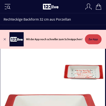
Rechteckige Backform 32 cm aus Porzellan
Mit der App noch schneller zum Schnäppchen!
Zur App