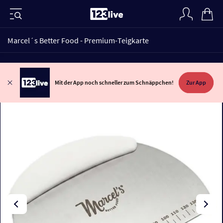
Marcel´s Better Food - Premium-Teigkarte
Mit der App noch schneller zum Schnäppchen!
Zur App