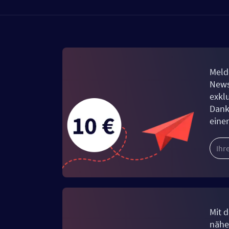
Meld
News
exkl
Dank
eine
Mit d
näher