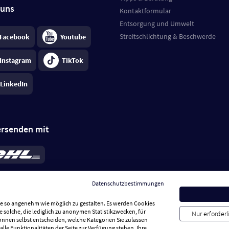
 uns
Kontaktformular
Entsorgung und Umwelt
Streitschlichtung & Beschwerde
Facebook
Youtube
Instagram
TikTok
LinkedIn
ersenden mit
rd 6,95 €
; bei Kühlware zzgl. 0,99 €
llung, insgesamt 7,94 €. Lieferzeit
3-
Datenschutzbestimmungen
.
Preise inkl. MwSt.
Sie so angenehm wie möglich zu gestalten. Es werden Cookies
e solche, die lediglich zu anonymen Statistikzwecken, für
Nur erforder
können selbst entscheiden, welche Kategorien Sie zulassen
alle Funktionalitäten der Seite zur Verfügung stehen. Ihre