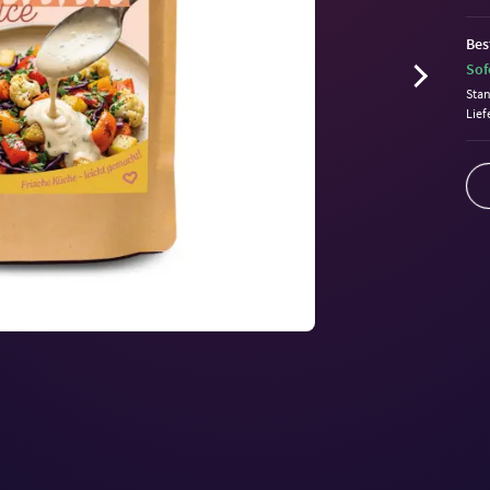
Bes
Sof
Sta
Lief
Volu
90%