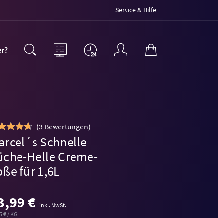
Service & Hilfe
er?
(
3 Bewertungen
)
arcel´s Schnelle
üche-Helle Creme-
oße für 1,6L
3,99 €
inkl. MwSt.
5 € / KG