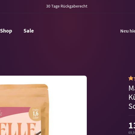
30 Tage Rückgaberecht
Shop
Sale
Neu hi
M
K
S
1
69,9