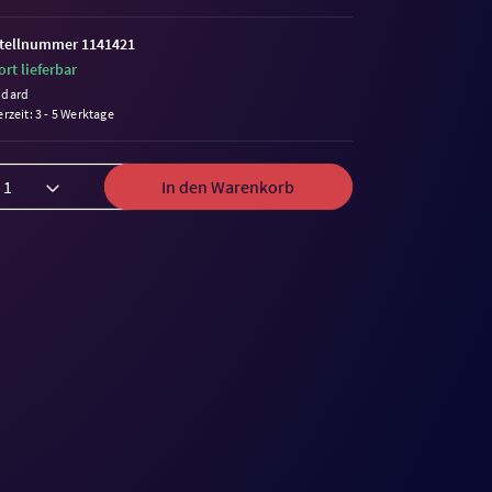
tellnummer 1141421
ort lieferbar
ndard
erzeit: 3 - 5 Werktage
In den Warenkorb
me