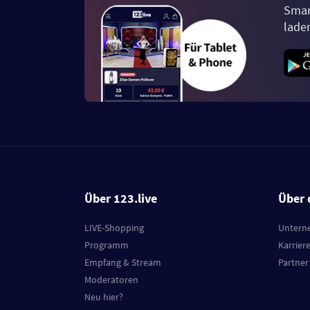
Smar
lade
Über 123.live
Über 
LIVE-Shopping
Untern
Programm
Karrier
Empfang & Stream
Partner
Moderatoren
Neu hier?